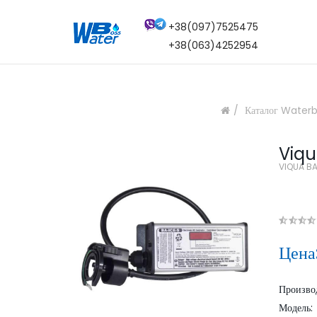
+38(097)7525475
+38(063)4252954
Каталог Water
Viqu
VIQUA B
Цена
Произво
Модель: