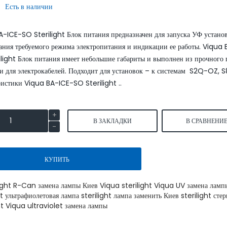
:
Есть в наличии
SmartLid
A-ICE-SO Sterilight Блок питания предназначен для запуска УФ устано
ания требуемого режима электропитания и индикации ее работы. Viqua
light Блок питания имеет небольшие габариты и выполнен из прочного 
ми для электрокабелей. Подходит для установок – к системам S2Q-OZ,
истики Viqua BA-ICE-SO Sterilight ..
Умягчитель воды WaterBoss
Умягчитель воды Wate
S1000 аквафор
S800 аквафор water
В ЗАКЛАДКИ
В СРАВНЕНИ
52999.00
43900.0
62400.00 грн.
51600.00 грн.
грн.
КУПИТЬ
КУПИТЬ
КУПИТЬ
light R-Can замена лампы Киев Viqua sterilight Viqua UV замена ламп
ht ультрафиолетовая лампа sterilight лампа заменить Киев sterilight сте
ht Viqua ultraviolet замена лампы