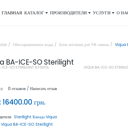
ГЛАВНАЯ
КАТАЛОГ
ПРОИЗВОДИТЕЛИ
УСЛУГИ
О НА
×
boss
Обеззараживание воды
Блок питания для УФ лампы
Viqua 
a BA-ICE-SO Sterilight
Закажите обратный звонок, и наш
A-ICE-SO STERILIGHT КУПИТЬ
VIQUA BA-ICE-SO STERILI
консультант свяжется с вами
0 отзывов
/
Написать отзыв
:
16400.00 грн.
дители
Sterilight Канада Viqua
ОТПРАВИТЬ
Viqua BA-ICE-SO Sterilight