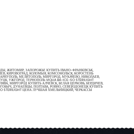
ВОДЫ, ЖИТОМИР, ЗАПОРОЖЬЕ КУПИТЬ ІВАНО-ФРАНКІВСЬК,
ИЕВ, КИРОВОГРАД, КОЛОМЫЯ, КОМСОМОЛЬСК, КОРОСТЕНЬ
А МАРИУПОЛЬ, МЕЛИТОПОЛЬ, МИРГОРОД, МУКАЧЕВО, НИКОЛАЕВ,
ЦК, УЖГОРОД, ТЕРНОПОЛЬ VIQUA BA-ICE-SO STERILIGHT
ЯВА, МИРГОРОД КУПИТЬ АЛЧЕВСК, БЕЛАЯ ЦЕРКОВЬ, БЕРДИЧЕВ,
ОГОБЫЧ, ДУНАЕВЦЫ, ПОЛТАВА, РОВНО, СЕВЕРОДОНЕЦК КУПИТЬ
E-SO STERILIGHT ЦЕНА ЛУЧШАЯ ХМЕЛЬНИЦКИЙ, ЧЕРКАССЫ