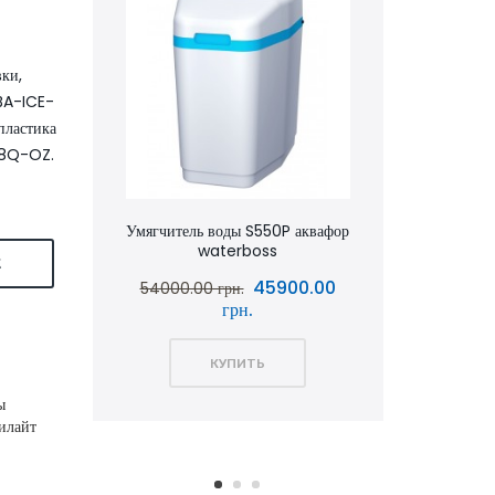
вки,
 BA-ICE-
пластика
 S8Q-OZ.
rBoss
Умягчитель воды S550P аквафор
Умягчит
boss
waterboss
Е
0 грн.
45900.00
54000.00 грн.
62400.
грн.
КУПИТЬ
ы
рилайт