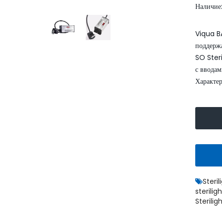
Наличие
Viqua B
поддерж
SO Steri
с ввода
Характер
Steri
sterilig
Sterilig