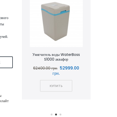
ового
иты
учей.
аквафор
Умягчитель воды WaterBoss
Умягчит
S1000 аквафор
S800 
Е
0.00
52999.00
62400.00 грн.
51600.00 
грн.
КУПИТЬ
ы
рилайт