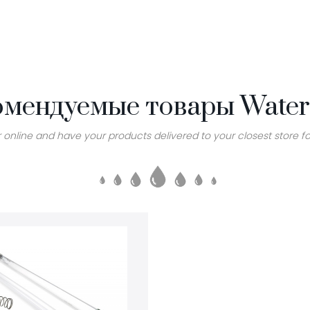
омендуемые товары Water
 online and have your products delivered to your closest store fo