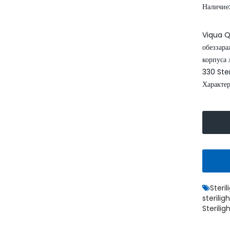
Наличие
Viqua QS
обеззар
корпуса
330 Ster
Характер
Умягчитель воды WaterBoss
S1000 аквафор
52999.00
62400.00 грн.
грн.
КУПИТЬ
Steri
sterilig
Sterilig