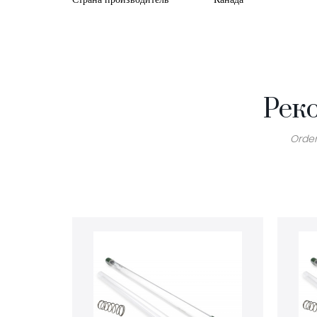
Рек
Order