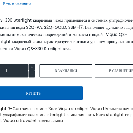
:
Есть в наличии
SmartLid
-330 Sterilight кварцевый чехол применяется в системах ультрафиолет
аживания воды S2Q-PA, S2Q-GOLD, SSM-17. Выполняет функцию защ
 лампы от механических повреждений и контакта с водой. Viqua QS-
ilight кварцевый чехол характеризуется высоким уровнем пропускания л
истики Viqua QS-330 Sterilight ква..
Умягчитель воды WaterBoss
Умягчитель воды S550P 
S800 аквафор waterboss
waterboss
В ЗАКЛАДКИ
В СРАВНЕНИ
43900.00 грн.
4590
51600.00 грн.
54000.00 грн.
грн.
КУПИТЬ
КУПИТЬ
КУПИТЬ
light R-Can замена лампы Киев Viqua sterilight Viqua UV замена ламп
ht ультрафиолетовая лампа sterilight лампа заменить Киев sterilight сте
ht Viqua ultraviolet замена лампы