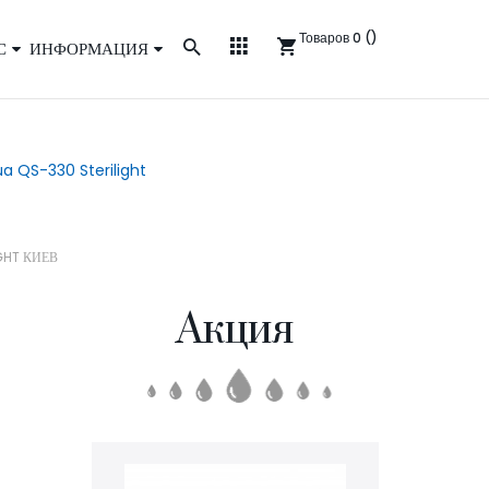
Товаров 0 ()
С
ИНФОРМАЦИЯ
ua QS-330 Sterilight
GHT КИЕВ
Акция