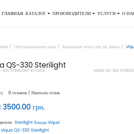
ГЛАВНАЯ
КАТАЛОГ
ПРОИЗВОДИТЕЛИ
УСЛУГИ
О НА
×
boss
Обеззараживание воды
Кварцевый чехол для уф лампы
Viq
a QS-330 Sterilight
Закажите обратный звонок, и наш
S-330 STERILIGHT КУПИТЬ
VIQUA QS-330 STERILI
консультант свяжется с вами
0 отзывов
/
Написать отзыв
:
3500.00 грн.
дители
Sterilight Канада Viqua
ОТПРАВИТЬ
Viqua QS-330 Sterilight