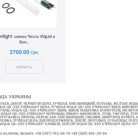
rilight замена Чехла Viqua в
Кие...
2700.00 грн.
КУПИТЬ
РОДА УКРАИНЫ
ИКОЛАЕВ, ДНЕПР, ЧЕРНИГОВ ЦЕНА ЛУЧШАЯ, ХМЕЛЬНИЦКИЙ, ПОЛТАВА, ЖЕЛТЫЕ ВО
A QS-330 STERILIGHT ЦЕНА ЛУЧШАЯ VIQUA QS-330 STERILIGHT КИЕВ, КИРОВО
 ЛУБНЫ, VIQUA QS-330 STERILIGHT ЛЬВІВ, ЛЬВОВ, МАКЕЕВКА МАРИУПОЛЬ, МЕЛИТ
IQUA QS-330 STERILIGHT ЧЕРНОВЦЫ, ИВАНО-ФРАНКОВСК, ЛУЦК, УЖГОРОД, ТЕРН
РУСКАВЕЦ, ИРПЕНЬ, ПЕРЕЯСЛАВ-ХМЕЛЬНИЦКИЙ, СВАЛЯВА, МИРГОРОД КУПИТЬ АЛЧ
ОРЛОВКА ЛУЧШАЯ ЦЕНА ДНЕПРОДЗЕРЖИНСК, ДНЕПР, ДРОГОБЫЧ, ДУНАЕВЦЫ, ПОЛТА
VIQUA QS-330 STERILIGHT ХАРЬКОВ, ХЕРСОН VIQUA QS-330 STERILIGHT ЦЕНА 
 О НАЛИЧИИ, ЗВОНИТЕ:
+38 (097) 752-54-75
+38 (063) 425-29-54