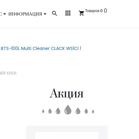
Товаров 0 ()
С
ИНФОРМАЦИЯ
5 BTS-100L Multi Cleaner CLACK WS1CI 1
ANER КИЕВ
Акция