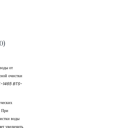
0)
воды от
сной очистки
 С-1465 BTS-
ических
. При
чистки воды
яет увеличить