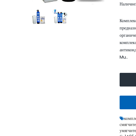
Наличие
Комплек
предназн
органиче
комплек
антикон
Mu..
Умягчитель воды WaterBoss
S1000 аквафор
52999.00
62400.00 грн.
грн.
КУПИТЬ
компл
смягчит
умягчит