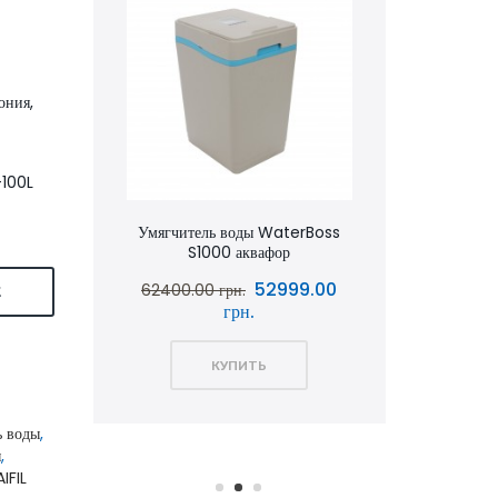
ония,
-100L
аквафор
Умягчитель воды WaterBoss
Умягчит
S1000 аквафор
S800 
0.00
52999.00
62400.00 грн.
51600.00 
Е
грн.
КУПИТЬ
ь воды
,
ы
,
IFIL