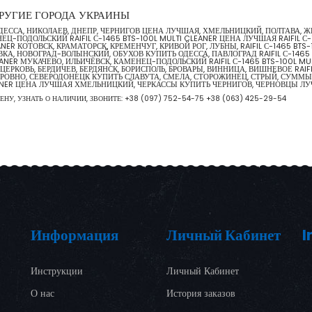
И ДРУГИЕ ГОРОДА УКРАИНЫ
В, ОДЕССА, НИКОЛАЕВ, ДНЕПР, ЧЕРНИГОВ ЦЕНА ЛУЧШАЯ, ХМЕЛЬНИЦКИЙ, ПОЛТАВА
Ц-ПОДОЛЬСКИЙ RAIFIL С-1465 BTS-100L MULTI CLEANER ЦЕНА ЛУЧШАЯ RAIFIL С-
NER КОТОВСК, КРАМАТОРСК, КРЕМЕНЧУГ, КРИВОЙ РОГ, ЛУБНЫ, RAIFIL С-1465 BTS
КА, НОВОГРАД-ВОЛЫНСКИЙ, ОБУХОВ КУПИТЬ ОДЕССА, ПАВЛОГРАД RAIFIL С-1465
LEANER МУКАЧЕВО, ИЛЬИЧЁВСК, КАМЕНЕЦ-ПОДОЛЬСКИЙ RAIFIL С-1465 BTS-100L M
ЕРКОВЬ, БЕРДИЧЕВ, БЕРДЯНСК, БОРИСПОЛЬ, БРОВАРЫ, ВИННИЦА, ВИШНЕВОЕ RAIF
ОВНО, СЕВЕРОДОНЕЦК КУПИТЬ СЛАВУТА, СМЕЛА, СТОРОЖИНЕЦ, СТРЫЙ, СУММЫ, ТЕ
 CLEANER ЦЕНА ЛУЧШАЯ ХМЕЛЬНИЦКИЙ, ЧЕРКАССЫ КУПИТЬ ЧЕРНИГОВ, ЧЕРНОВЦЫ
ЦЕНУ, УЗНАТЬ О НАЛИЧИИ, ЗВОНИТЕ:
+38 (097) 752-54-75
+38 (063) 425-29-54
Информация
Личный Кабинет
I
Инструкции
Личный Кабинет
О нас
История заказов