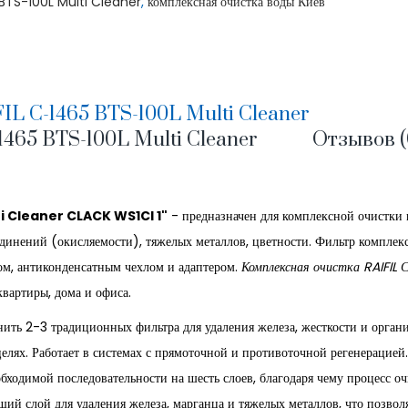
BTS-100L Multi Cleaner
,
комплексная очистка воды Киев
L С-1465 BTS-100L Multi Cleaner
465 BTS-100L Multi Cleaner
Отзывов (
ti Cleaner CLACK WS1CI 1"
- предназначен для комплексной очистки 
оединений (окисляемости), тяжелых металлов, цветности. Фильтр комплек
ом, антиконденсатным чехлом и адаптером.
Комплексная очистка RAIFIL
вартиры, дома и офиса.
ить 2-3 традиционных фильтра для удаления железа, жесткости и орган
лях. Работает в системах с прямоточной и противоточной регенерацией
обходимой последовательности на шесть слоев, благодаря чему процесс о
й слой для удаления железа, марганца и тяжелых металлов, что позвол