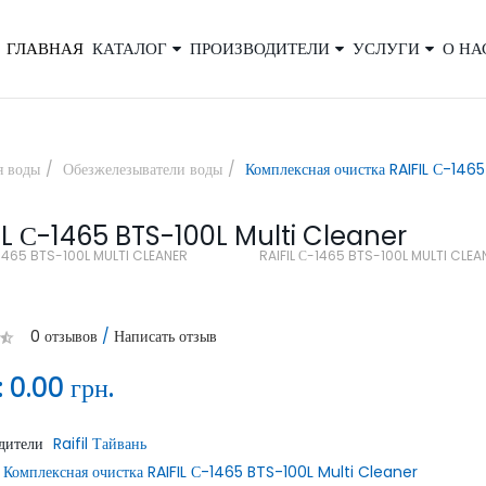
ГЛАВНАЯ
КАТАЛОГ
ПРОИЗВОДИТЕЛИ
УСЛУГИ
О НА
×
я воды
Обезжелезыватели воды
Комплексная очистка RAIFIL С-146
IL С-1465 BTS-100L Multi Cleaner
Закажите обратный звонок, и наш
-1465 BTS-100L MULTI CLEANER
RAIFIL С-1465 BTS-100L MULTI CLE
консультант свяжется с вами
0 отзывов
/
Написать отзыв
:
0.00 грн.
дители
Raifil Тайвань
ОТПРАВИТЬ
Комплексная очистка RAIFIL С-1465 BTS-100L Multi Cleaner