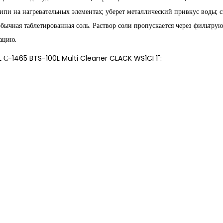
кипи на нагревательных элементах; уберет металлический привкус воды; 
обычная таблетированная соль. Раствор соли пропускается через фильтр
зацию.
FIL С-1465 BTS-100L Multi Cleaner CLACK WS1CI 1":