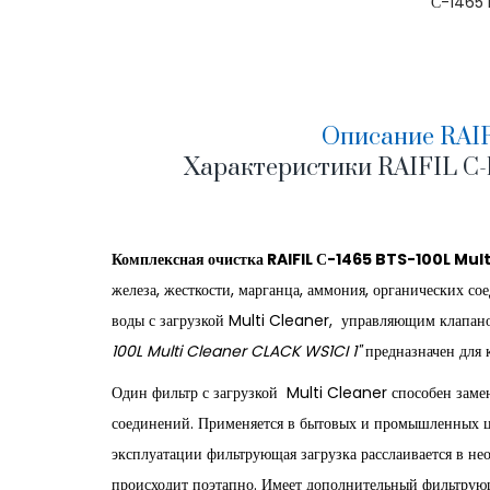
С-1465 
Описание RAIFI
Характеристики RAIFIL С-1
Комплексная очистка RAIFIL С-1465 BTS-100L Mul
железа, жесткости, марганца, аммония, органических с
воды с загрузкой Multi Cleaner, управляющим клапан
100L Multi Cleaner CLACK WS1CI 1"
предназначен для к
Один фильтр с загрузкой Multi Cleaner способен замен
соединений. Применяется в бытовых и промышленных це
эксплуатации фильтрующая загрузка расслаивается в не
происходит поэтапно. Имеет дополнительный фильтрующи