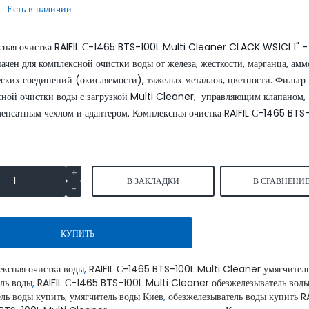
:
Есть в наличии
SmartLid
сная очистка RAIFIL С-1465 BTS-100L Multi Cleaner CLACK WS1CI 1" -
ачен для комплексной очистки воды от железа, жесткости, марганца, амм
ских соединений (окисляемости), тяжелых металлов, цветности. Фильтр
сной очистки воды с загрузкой Multi Cleaner, управляющим клапаном,
денсатным чехлом и адаптером. Комплексная очистка RAIFIL С-1465 BTS
Умягчитель воды WaterBoss
Умягчитель воды S550P 
S800 аквафор waterboss
waterboss
43900.00 грн.
4590
51600.00 грн.
54000.00 грн.
В ЗАКЛАДКИ
В СРАВНЕНИ
грн.
КУПИТЬ
КУПИТЬ
КУПИТЬ
ексная очистка воды
,
RAIFIL С-1465 BTS-100L Multi Cleaner умягчител
ель воды
,
RAIFIL С-1465 BTS-100L Multi Cleaner обезжелезыватель вод
ель воды купить
,
умягчитель воды Киев
,
обезжелезыватель воды купить RA