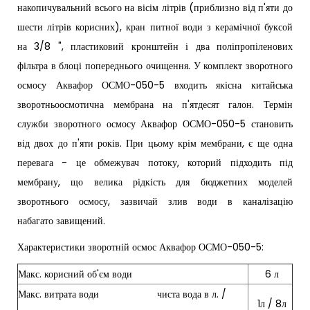
накопичувальний всього на вісім літрів (приблизно від п'яти до
шести літрів корисних), кран питної води з керамічної буксой
на 3/8 ", пластиковий кронштейн і два поліпропіленових
фільтра в блоці попереднього очищення. У комплект зворотного
осмосу Аквафор ОСМО-050-5 входить якісна китайська
зворотньоосмотична мембрана на п'ятдесят галон. Термін
служби зворотного осмосу Аквафор ОСМО-050-5 становить
від двох до п'яти років. При цьому крім мембрани, є ще одна
перевага - це обмежувач потоку, которий підходить під
мембрану, що велика рідкість для бюджетних моделей
зворотнього осмосу, зазвичай злив води в каналізацію
набагато завищений.
Характеристики зворотній осмос Аквафор ОСМО-050-5:
Макс. корисний об'єм води
6 л
Макс. витрата води чиста вода в л. /
1л / 8л