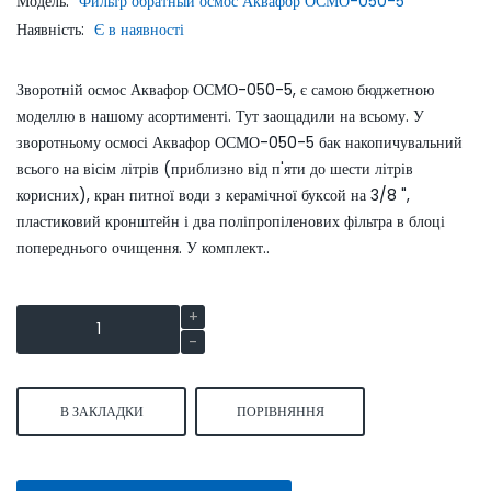
Модель:
Фильтр обратный осмос Аквафор ОСМО-050-5
Наявність:
Є в наявності
Зворотній осмос Аквафор ОСМО-050-5, є самою бюджетною
моделлю в нашому асортименті. Тут заощадили на всьому. У
зворотньому осмосі Аквафор ОСМО-050-5 бак накопичувальний
всього на вісім літрів (приблизно від п'яти до шести літрів
корисних), кран питної води з керамічної буксой на 3/8 ",
пластиковий кронштейн і два поліпропіленових фільтра в блоці
попереднього очищення. У комплект..
В ЗАКЛАДКИ
ПОРІВНЯННЯ