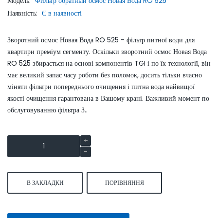
Модель:
Фильтр обратный осмос Новая Вода RO 525
Наявність:
Є в наявності
Зворотний осмос Новая Вода RO 525 - фільтр питної води для
квартири преміум сегменту. Оскільки зворотний осмос Новая Вода
RO 525 збирається на основі компонентів TGI і по їх технології, він
має великий запас часу роботи без поломок, досить тільки вчасно
міняти фільтри попереднього очищення і питна вода найвищої
якості очищення гарантована в Вашому крані. Важливий момент по
обслуговуванню фільтра З..
В ЗАКЛАДКИ
ПОРІВНЯННЯ