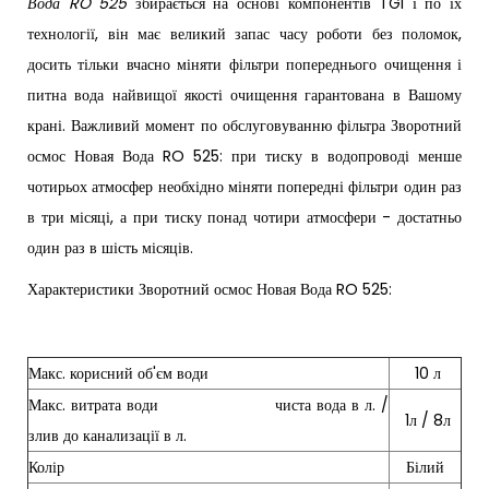
Вода RO 525
збирається на основі компонентів TGI і по їх
технології, він має великий запас часу роботи без поломок,
досить тільки вчасно міняти фільтри попереднього очищення і
питна вода найвищої якості очищення гарантована в Вашому
крані. Важливий момент по обслуговуванню фільтра Зворотний
осмос Новая Вода RO 525: при тиску в водопроводі менше
чотирьох атмосфер необхідно міняти попередні фільтри один раз
в три місяці, а при тиску понад чотири атмосфери - достатньо
один раз в шість місяців.
Характеристики Зворотний осмос Новая Вода RO 525:
Макс. корисний об'єм води
10 л
Макс. витрата води чиста вода в л. /
1л / 8л
злив до канализації в л.
Колір
Білий