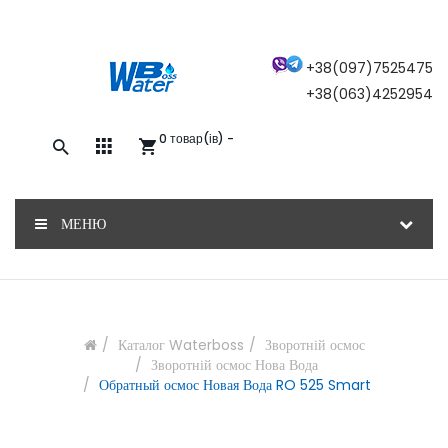
×
+38(097)7525475
+38(063)4252954
0 товар(ів) -
Закажите обратный звонок, и наш
консультант свяжется с вами
МЕНЮ
ОТПРАВИТЬ
Каталог Waterboss
Зворотній осмос
Зворотній осмос Нова Вода
Обратный осмос Новая Вода RO 525 Smart