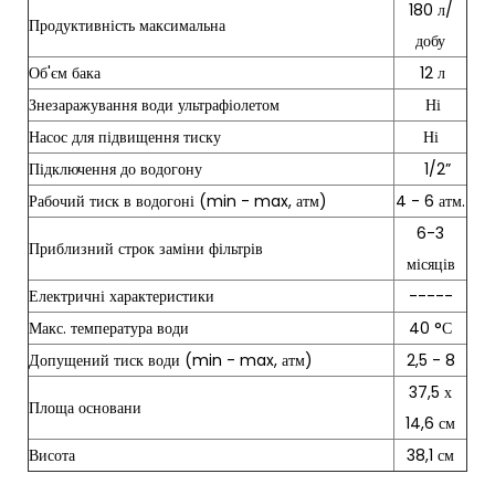
180 л/
Продуктивність максимальна
добу
Об'єм бака
12 л
Знезаражування води ультрафіолетом
Ні
Насос для підвищення тиску
Ні
Підключення до водогону
1/2”
Рабочий тиск в водогоні (min - max, атм)
4 - 6 атм.
6-3
Приблизний строк заміни фільтрів
місяців
Електричні характеристики
-----
Макс. температура води
40 °С
Допущений тиск води (min - max, атм)
2,5 - 8
37,5 х
Площа основани
14,6 см
Висота
38,1 см