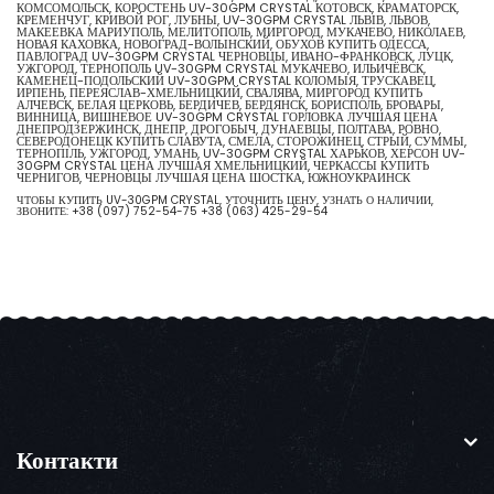
КОМСОМОЛЬСК, КОРОСТЕНЬ UV-30GPM CRYSTAL КОТОВСК, КРАМАТОРСК,
КРЕМЕНЧУГ, КРИВОЙ РОГ, ЛУБНЫ, UV-30GPM CRYSTAL ЛЬВІВ, ЛЬВОВ,
МАКЕЕВКА МАРИУПОЛЬ, МЕЛИТОПОЛЬ, МИРГОРОД, МУКАЧЕВО, НИКОЛАЕВ,
НОВАЯ КАХОВКА, НОВОГРАД-ВОЛЫНСКИЙ, ОБУХОВ КУПИТЬ ОДЕССА,
ПАВЛОГРАД UV-30GPM CRYSTAL ЧЕРНОВЦЫ, ИВАНО-ФРАНКОВСК, ЛУЦК,
УЖГОРОД, ТЕРНОПОЛЬ UV-30GPM CRYSTAL МУКАЧЕВО, ИЛЬИЧЁВСК,
КАМЕНЕЦ-ПОДОЛЬСКИЙ UV-30GPM CRYSTAL КОЛОМЫЯ, ТРУСКАВЕЦ,
ИРПЕНЬ, ПЕРЕЯСЛАВ-ХМЕЛЬНИЦКИЙ, СВАЛЯВА, МИРГОРОД КУПИТЬ
АЛЧЕВСК, БЕЛАЯ ЦЕРКОВЬ, БЕРДИЧЕВ, БЕРДЯНСК, БОРИСПОЛЬ, БРОВАРЫ,
ВИННИЦА, ВИШНЕВОЕ UV-30GPM CRYSTAL ГОРЛОВКА ЛУЧШАЯ ЦЕНА
ДНЕПРОДЗЕРЖИНСК, ДНЕПР, ДРОГОБЫЧ, ДУНАЕВЦЫ, ПОЛТАВА, РОВНО,
СЕВЕРОДОНЕЦК КУПИТЬ СЛАВУТА, СМЕЛА, СТОРОЖИНЕЦ, СТРЫЙ, СУММЫ,
ТЕРНОПІЛЬ, УЖГОРОД, УМАНЬ, UV-30GPM CRYSTAL ХАРЬКОВ, ХЕРСОН UV-
30GPM CRYSTAL ЦЕНА ЛУЧШАЯ ХМЕЛЬНИЦКИЙ, ЧЕРКАССЫ КУПИТЬ
ЧЕРНИГОВ, ЧЕРНОВЦЫ ЛУЧШАЯ ЦЕНА ШОСТКА, ЮЖНОУКРАИНСК
ЧТОБЫ КУПИТЬ UV-30GPM CRYSTAL, УТОЧНИТЬ ЦЕНУ, УЗНАТЬ О НАЛИЧИИ,
ЗВОНИТЕ:
+38 (097) 752-54-75
+38 (063) 425-29-54
Контакти