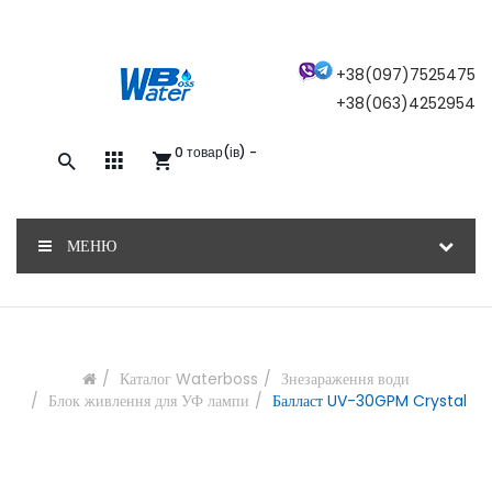
×
+38(097)7525475
+38(063)4252954
0 товар(ів) -
Закажите обратный звонок, и наш
консультант свяжется с вами
МЕНЮ
ОТПРАВИТЬ
Каталог Waterboss
Знезараження води
Блок живлення для УФ лампи
Балласт UV-30GPM Crystal