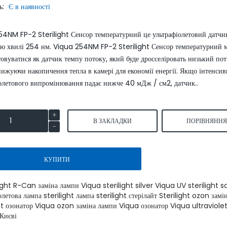
ь:
Є в наявності
SmartLid
54NM FP-2 Sterilight Сенсор температурний це ультрафіолетовий датчи
ю хвилі 254 нм. Viqua 254NM FP-2 Sterilight Сенсор температурний 
овуватися як датчик темпу потоку, який буде дросселіровать низький пот
ижуючи накопичення тепла в камері для економії енергії. Якщо інтенсив
олетового випромінювання падає нижче 40 мДж / см2, датчик..
Умягчитель воды S550P аквафор
Умягчитель воды Wat
waterboss
S1000 аквафор
В ЗАКЛАДКИ
ПОРІВНЯНН
45900.00
5299
54000.00 грн.
62400.00 грн.
грн.
грн.
КУПИТИ
КУПИТИ
КУПИТИ
light R-Can заміна лампи Viqua sterilight silver Viqua UV sterilight s
олетова лампа sterilight лампа sterilight стерілайт Sterilight ozon зам
ht озонатор Viqua ozon заміна лампи Viqua озонатор Viqua ultraviolet
 Києві