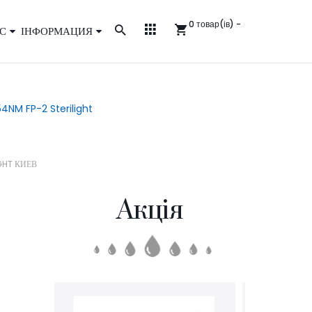
0 товар(ів) -
С
ІНФОРМАЦИЯ
4NM FP-2 Sterilight
IGHT КИЕВ
Акція