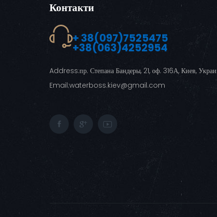
Контакти
+ 38(097)7525475
+38(063)4252954
Address:
пр. Степана Бандеры, 21, оф. 316А, Киев, Укра
Email:
waterboss.kiev@gmail.com