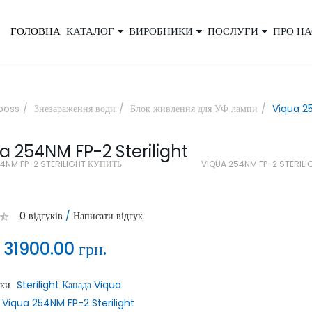
ГОЛОВНА
КАТАЛОГ
ВИРОБНИКИ
ПОСЛУГИ
ПРО НА
×
boss
Знезараження води
Блок живлення для УФ лампи
Viqua 25
a 254NM FP-2 Sterilight
Закажите обратный звонок, и наш
54NM FP-2 STERILIGHT КУПИТЬ
VIQUA 254NM FP-2 STERIL
консультант свяжется с вами
0 відгуків
/
Написати відгук
:
31900.00 грн.
ики
Sterilight Канада Viqua
ОТПРАВИТЬ
Viqua 254NM FP-2 Sterilight