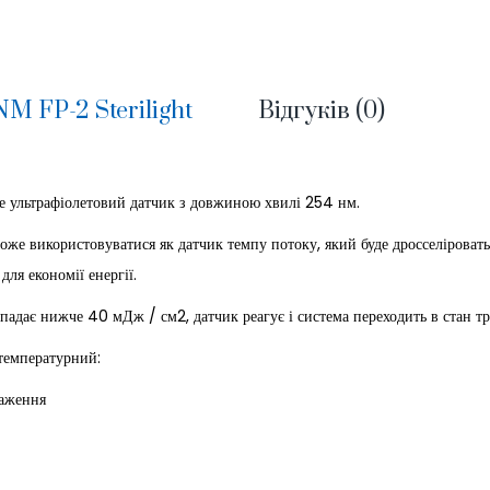
M FP-2 Sterilight
Відгуків (0)
 ультрафіолетовий датчик з довжиною хвилі 254 нм.
е використовуватися як датчик темпу потоку, який буде дросселіроват
ля економії енергії.
адає нижче 40 мДж / см2, датчик реагує і система переходить в стан тр
температурний:
ження