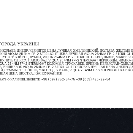
Е ГОРОДА УКРАИНЫ
А, НИКОЛАЕВ, ДНЕПР, ЧЕРНИГОВ ЦЕНА ЛУЧШАЯ, ХМЕЛЬНИЦКИЙ, ПОЛТАВА, ЖЕЛТЫЕ
Й VIQUA 254NM FP-2 STERILIGHT ЦЕНА ЛУЧШАЯ VIQUA 254NM FP-2 STERILIGH
ЧУГ, КРИВОЙ РОГ, ЛУБНЫ, VIQUA 254NM FP-2 STERILIGHT ЛЬВІВ, ЛЬВОВ, МАКЕЕ
УПИТЬ ОДЕССА, ПАВЛОГРАД VIQUA 254NM FP-2 STERILIGHT ЧЕРНОВЦЫ, ИВАНО-Ф
QUA 254NM FP-2 STERILIGHT КОЛОМЫЯ, ТРУСКАВЕЦ, ИРПЕНЬ, ПЕРЕЯСЛАВ-ХМЕЛЬ
ИЦА, ВИШНЕВОЕ VIQUA 254NM FP-2 STERILIGHT ГОРЛОВКА ЛУЧШАЯ ЦЕНА ДНЕПРОД
, СУММЫ, ТЕРНОПІЛЬ, УЖГОРОД, УМАНЬ, VIQUA 254NM FP-2 STERILIGHT ХАРЬКО
УЧШАЯ ЦЕНА ШОСТКА, ЮЖНОУКРАИНСК
НАТЬ О НАЛИЧИИ, ЗВОНИТЕ:
+38 (097) 752-54-75
+38 (063) 425-29-54