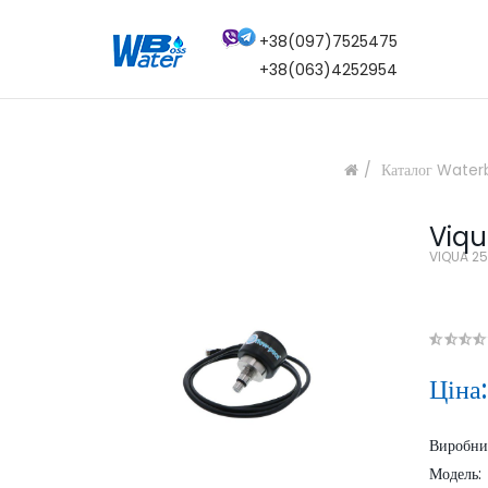
+38(097)7525475
+38(063)4252954
Каталог Water
Viqu
VIQUA 2
Ціна
Виробн
Модель: