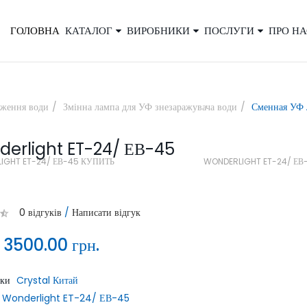
ГОЛОВНА
КАТАЛОГ
ВИРОБНИКИ
ПОСЛУГИ
ПРО НА
×
аження води
Змінна лампа для УФ знезаражувача води
Сменная УФ
erlight ET-24/ ЕВ-45
Закажите обратный звонок, и наш
IGHT ET-24/ ЕВ-45 КУПИТЬ
WONDERLIGHT ET-24/ ЕВ
консультант свяжется с вами
0 відгуків
/
Написати відгук
:
3500.00 грн.
ики
Crystal Китай
ОТПРАВИТЬ
Wonderlight ET-24/ ЕВ-45