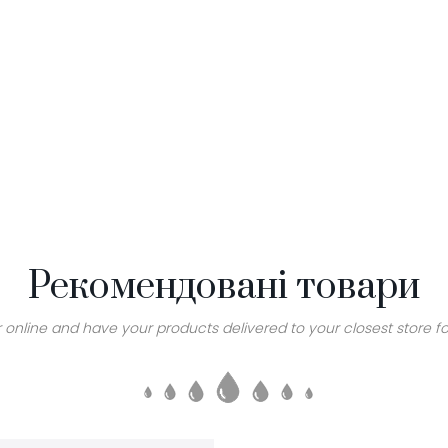
Рекомендовані товари
 online and have your products delivered to your closest store fo