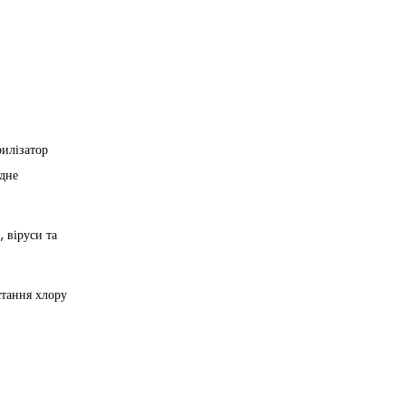
рилізатор
ідне
 віруси та
стання хлору