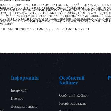
НИКОЛАЕВ, ДНЕПР, ЧЕРНИГОВ ЦЕНА ЛУЧШАЯ, ХМЕЛЬНИЦКИЙ, ПОЛТАВА, ЖЕЛТЫЕ В
ИЙ WONDERLIGHT ET-24/ ЕВ-45 ЦЕНА ЛУЧШАЯ WONDERLIGHT ET-24/ ЕВ-45 КИ
Г, КРИВОЙ РОГ, ЛУБНЫ, WONDERLIGHT ET-24/ ЕВ-45 ЛЬВІВ, ЛЬВОВ, МАКЕЕВКА 
ССА, ПАВЛОГРАД WONDERLIGHT ET-24/ ЕВ-45 ЧЕРНОВЦЫ, ИВАНО-ФРАНКОВСК, ЛУ
ET-24/ ЕВ-45 КОЛОМЫЯ, ТРУСКАВЕЦ, ИРПЕНЬ, ПЕРЕЯСЛАВ-ХМЕЛЬНИЦКИЙ, СВАЛЯ
ERLIGHT ET-24/ ЕВ-45 ГОРЛОВКА ЛУЧШАЯ ЦЕНА ДНЕПРОДЗЕРЖИНСК, ДНЕПР, ДРО
УЖГОРОД, УМАНЬ, WONDERLIGHT ET-24/ ЕВ-45 ХАРЬКОВ, ХЕРСОН WONDERLIGHT
ОУКРАИНСК
ТЬ О НАЛИЧИИ, ЗВОНИТЕ:
+38 (097) 752-54-75
+38 (063) 425-29-54
Інформація
Особистий
P
Кабінет
Інструкції
Особистий Кабінет
Про нас
Історія замовлень
Доставка і оплата
ина