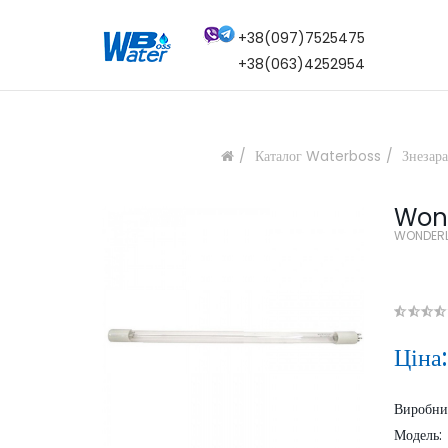
+38(097)7525475
+38(063)4252954
Каталог Waterboss
Знезар
Wond
WONDERL
Ціна
Виробн
Модель: