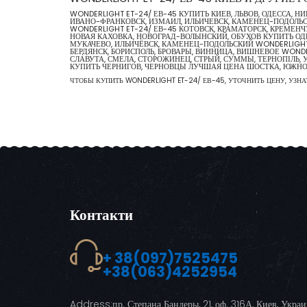
WONDERLIGHT ET-24/ ЕВ-45 КУПИТЬ КИЕВ, ЛЬВОВ, ОДЕССА, 
ИВАНО-ФРАНКОВСК, ИЗМАИЛ, ИЛЬИЧЕВСК, КАМЕНЕЦ-ПОДОЛЬСК
WONDERLIGHT ET-24/ ЕВ-45 КОТОВСК, КРАМАТОРСК, КРЕМЕНЧУ
НОВАЯ КАХОВКА, НОВОГРАД-ВОЛЫНСКИЙ, ОБУХОВ КУПИТЬ ОДЕ
МУКАЧЕВО, ИЛЬИЧЁВСК, КАМЕНЕЦ-ПОДОЛЬСКИЙ WONDERLIGHT 
БЕРДЯНСК, БОРИСПОЛЬ, БРОВАРЫ, ВИННИЦА, ВИШНЕВОЕ WOND
СЛАВУТА, СМЕЛА, СТОРОЖИНЕЦ, СТРЫЙ, СУММЫ, ТЕРНОПІЛЬ, 
КУПИТЬ ЧЕРНИГОВ, ЧЕРНОВЦЫ ЛУЧШАЯ ЦЕНА ШОСТКА, ЮЖН
ЧТОБЫ КУПИТЬ WONDERLIGHT ET-24/ ЕВ-45, УТОЧНИТЬ ЦЕНУ, УЗНА
Контакти
+ 38(097)7525475
+38(063)4252954
Address:
пр. Степана Бандеры, 21, оф. 316А, Киев, Укра