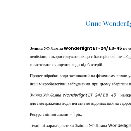
Опис Wonderlig
Змінна УФ Лампа Wonderlight ET-24/ ЕВ-45
це е
необхідно використовувати, якщо є бактеріологічне заб
гарантоване очищення води від бактерій.
Процес обробки води заснований на фізичному вплив уль
інші мікробіологічні забруднення, при цьому зберігши її
Змінна УФ Лампа Wonderlight ET-24/ ЕВ-45
- найкр
для знезараження води негативно відбивається на здор
Ресурс змінної лампи – 1 рік.
Технічні характеристики Змінна УФ Лампа Wonderlig