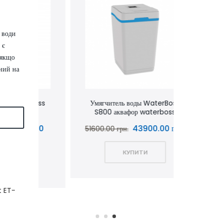
 води
 є
 якщо
аний на
rBoss
Умягчитель воды WaterBoss
Умягчите
S800 аквафор waterboss
Я
9.00
43900.00 грн.
51600.00 грн.
54000.
КУПИТИ
t ET-