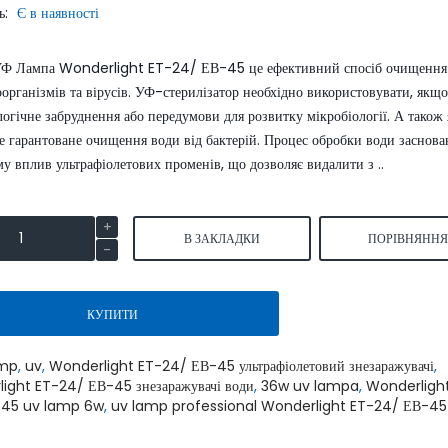
ь:
Є в наявності
SmartLid
УФ Лампа Wonderlight ET-24/ ЕВ-45 це ефективний спосіб очищення
оорганізмів та вірусів. УФ-стерилізатор необхідно використовувати, якщо
логічне забруднення або передумови для розвитку мікробіології. А також
е гарантоване очищення води від бактерій. Процес обробки води заснов
у вплив ультрафіолетових променів, що дозволяє видалити з ..
Умягчитель воды S550P аквафор
Умягчитель воды Wate
waterboss
S1000 аквафор
В ЗАКЛАДКИ
ПОРІВНЯНН
45900.00
5299
54000.00 грн.
62400.00 грн.
грн.
грн.
КУПИТИ
КУПИТИ
КУПИТИ
amp
,
uv
,
Wonderlight ET-24/ ЕВ-45 ультрафіолетовий знезаражувачі
,
ight ET-24/ ЕВ-45 знезаражувачі води
,
36w uv lampa
,
Wonderligh
-45 uv lamp 6w
,
uv lamp professional Wonderlight ET-24/ ЕВ-45