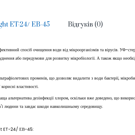
ht ET-24/ ЕВ-45
Відгуків (0)
фективний спосіб очищення води від мікроорганізмів та вірусів. УФ-сте
руднення або передумови для розвитку мікробіології. А також якщо необх
трафіолетових променів, що дозволяє видалити з води бактерії, мікроби,
 корисні властивості.
аща альтернатива дезінфекції хлором, оскільки вже доведено, що викори
ов'ї людини та завдає шкоди навколишньому середовищу.
ht ET-24/ ЕВ-45: