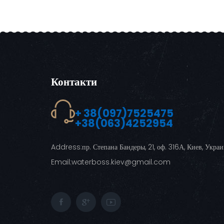
Контакти
+ 38(097)7525475
+38(063)4252954
Address:
пр. Степана Бандеры, 21, оф. 316А, Киев, Укра
Email:
waterboss.kiev@gmail.com