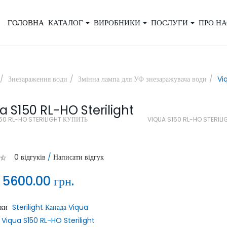
ГОЛОВНА
КАТАЛОГ
ВИРОБНИКИ
ПОСЛУГИ
ПРО НА
×
Знезараження води
Змінна лампа для УФ знезаражувача води
Vi
a S150 RL-HO Sterilight
Закажите обратный звонок, и наш
50 RL-HO STERILIGHT КУПИТЬ
VIQUA S150 RL-HO STERIL
консультант свяжется с вами
0 відгуків
/
Написати відгук
:
5600.00 грн.
ики
Sterilight Канада Viqua
ОТПРАВИТЬ
Viqua S150 RL-HO Sterilight