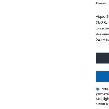
Наявніст
Viqua S
S150 RL
футляром
Довжина
24 Вт Цо
Умягчитель воды WaterBoss
S1000 аквафор
52999.00
62400.00 грн.
грн.
КУПИТИ
Steri
ультрафі
Sterilig
лампи в