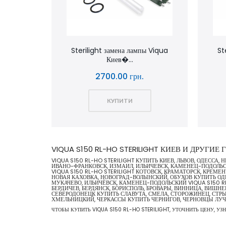
Sterilight замена лампы Viqua
St
Киев�...
2700.00 грн.
КУПИТИ
VIQUA S150 RL-HO STERILIGHT КИЕВ И ДРУГИ
VIQUA S150 RL-HO STERILIGHT КУПИТЬ КИЕВ, ЛЬВОВ, ОДЕСС
ИВАНО-ФРАНКОВСК, ИЗМАИЛ, ИЛЬИЧЕВСК, КАМЕНЕЦ-ПОДОЛЬСКИ
VIQUA S150 RL-HO STERILIGHT КОТОВСК, КРАМАТОРСК, КРЕМЕН
НОВАЯ КАХОВКА, НОВОГРАД-ВОЛЫНСКИЙ, ОБУХОВ КУПИТЬ ОДЕС
МУКАЧЕВО, ИЛЬИЧЁВСК, КАМЕНЕЦ-ПОДОЛЬСКИЙ VIQUA S150 RL
БЕРДИЧЕВ, БЕРДЯНСК, БОРИСПОЛЬ, БРОВАРЫ, ВИННИЦА, ВИШН
СЕВЕРОДОНЕЦК КУПИТЬ СЛАВУТА, СМЕЛА, СТОРОЖИНЕЦ, СТРЫЙ,
ХМЕЛЬНИЦКИЙ, ЧЕРКАССЫ КУПИТЬ ЧЕРНИГОВ, ЧЕРНОВЦЫ Л
ЧТОБЫ КУПИТЬ VIQUA S150 RL-HO STERILIGHT, УТОЧНИТЬ ЦЕНУ, УЗ