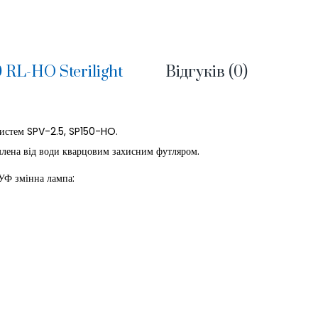
 RL-HO Sterilight
Відгуків (0)
истем SPV-2.5, SP150-HO.
млена від води кварцовим захисним футляром.
УФ змінна лампа: