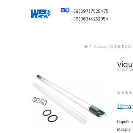
+38(097)7525475
+38(063)4252954
Каталог Waterboss
Viqu
VIQUA S1
Ціна
Виробн
Модель: