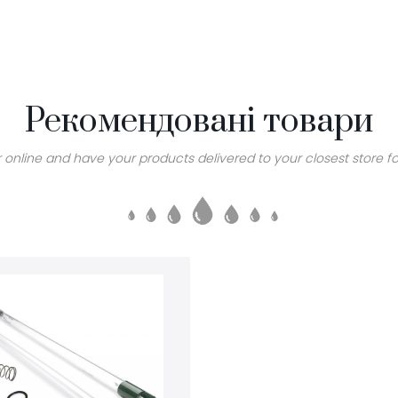
Рекомендовані товари
 online and have your products delivered to your closest store fo