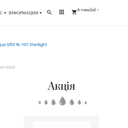
0 товар(ів) -
С
ІНФОРМАЦИЯ
qua S150 RL-HO Sterilight
IGHT КИЕВ
Акція