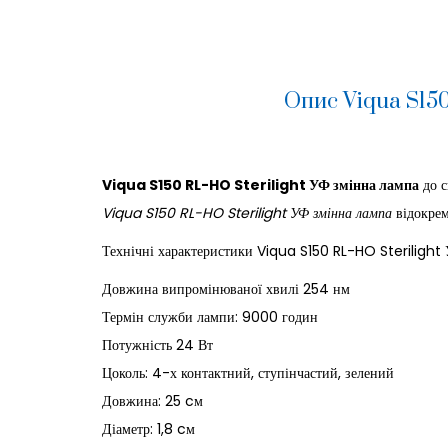
Опис Viqua S150
Viqua S150 RL-HO Sterilight УФ змінна лампа
до с
Viqua S150 RL-HO Sterilight УФ змінна лампа
відокре
Технічні характеристики Viqua S150 RL-HO Sterilight 
Довжина випромінюваної хвилі 254 нм
Термін служби лампи: 9000 годин
Потужність 24 Вт
Цоколь: 4-х контактний, ступінчастий, зелений
Довжина: 25 cм
Діаметр: 1,8 cм