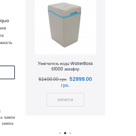
Viqua
сним
па:
жність
аквафор
Умягчитель воды WaterBoss
Умягчит
S1000 аквафор
S800 
Я
0.00
52999.00
62400.00 грн.
51600.00 
грн.
КУПИТИ
c
іна лампи
 заміна