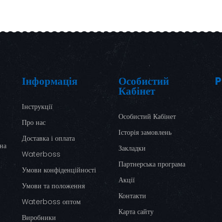
Інформація
Особистий
P
Кабінет
Інструкції
Особистий Кабінет
Про нас
Історія замовлень
Доставка і оплата
ина
Закладки
Waterboss
Партнерська програма
Умови конфіденційності
Акції
Умови та положення
Контакти
Waterboss оптом
Карта сайту
Виробники