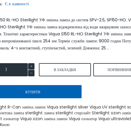
ь:
Є в наявності
SmartLid
150 RL-HO Sterilight УФ змінна лампа до систем SPV-2.5, SP150-HO. 
-HO Sterilight УФ змінна лампа відокремлена від води кварцовим захи
. Технічні характеристики Viqua S150 RL-HO Sterilight УФ змінна лам
 випромінюваної хвилі 254 нм Термін служби лампи: 9000 годин Поту
коль: 4-х контактний, ступінчастий, зелений Довжина: 25 ..
Умягчитель воды WaterBoss
Умягчитель воды S550P 
S800 аквафор waterboss
waterboss
В ЗАКЛАДКИ
ПОРІВНЯНН
43900.00 грн.
4590
51600.00 грн.
54000.00 грн.
грн.
КУПИТИ
КУПИТИ
КУПИТИ
light R-Can заміна лампи Viqua sterilight silver Viqua UV sterilight s
олетова лампа sterilight лампа sterilight стерілайт Sterilight ozon зам
ht озонатор Viqua ozon заміна лампи Viqua озонатор Viqua ultraviolet
 Києві