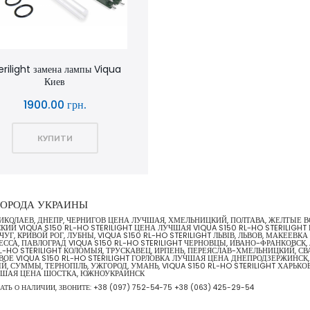
erilight замена лампы Viqua
Киев
1900.00 грн.
КУПИТИ
Е ГОРОДА УКРАИНЫ
А, НИКОЛАЕВ, ДНЕПР, ЧЕРНИГОВ ЦЕНА ЛУЧШАЯ, ХМЕЛЬНИЦКИЙ, ПОЛТАВА, ЖЕЛТЫЕ
Й VIQUA S150 RL-HO STERILIGHT ЦЕНА ЛУЧШАЯ VIQUA S150 RL-HO STERILIGHT
ЧУГ, КРИВОЙ РОГ, ЛУБНЫ, VIQUA S150 RL-HO STERILIGHT ЛЬВІВ, ЛЬВОВ, МАКЕЕВ
СА, ПАВЛОГРАД VIQUA S150 RL-HO STERILIGHT ЧЕРНОВЦЫ, ИВАНО-ФРАНКОВСК, Л
-HO STERILIGHT КОЛОМЫЯ, ТРУСКАВЕЦ, ИРПЕНЬ, ПЕРЕЯСЛАВ-ХМЕЛЬНИЦКИЙ, СВА
ЕВОЕ VIQUA S150 RL-HO STERILIGHT ГОРЛОВКА ЛУЧШАЯ ЦЕНА ДНЕПРОДЗЕРЖИНСК,
 СУММЫ, ТЕРНОПІЛЬ, УЖГОРОД, УМАНЬ, VIQUA S150 RL-HO STERILIGHT ХАРЬКОВ
УЧШАЯ ЦЕНА ШОСТКА, ЮЖНОУКРАИНСК
НАТЬ О НАЛИЧИИ, ЗВОНИТЕ:
+38 (097) 752-54-75
+38 (063) 425-29-54