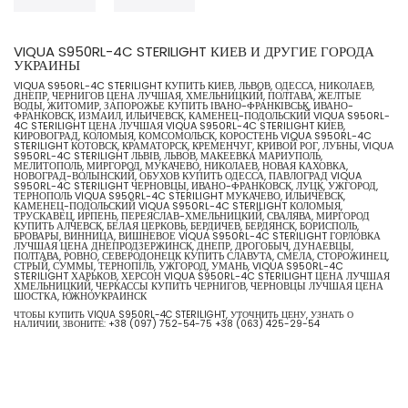
VIQUA S950RL-4C STERILIGHT КИЕВ И ДРУГИЕ ГОРОДА
УКРАИНЫ
VIQUA S950RL-4C STERILIGHT КУПИТЬ КИЕВ, ЛЬВОВ, ОДЕССА, НИКОЛАЕВ,
ДНЕПР, ЧЕРНИГОВ ЦЕНА ЛУЧШАЯ, ХМЕЛЬНИЦКИЙ, ПОЛТАВА, ЖЕЛТЫЕ
ВОДЫ, ЖИТОМИР, ЗАПОРОЖЬЕ КУПИТЬ ІВАНО-ФРАНКІВСЬК, ИВАНО-
ФРАНКОВСК, ИЗМАИЛ, ИЛЬИЧЕВСК, КАМЕНЕЦ-ПОДОЛЬСКИЙ VIQUA S950RL-
4C STERILIGHT ЦЕНА ЛУЧШАЯ VIQUA S950RL-4C STERILIGHT КИЕВ,
КИРОВОГРАД, КОЛОМЫЯ, КОМСОМОЛЬСК, КОРОСТЕНЬ VIQUA S950RL-4C
STERILIGHT КОТОВСК, КРАМАТОРСК, КРЕМЕНЧУГ, КРИВОЙ РОГ, ЛУБНЫ, VIQUA
S950RL-4C STERILIGHT ЛЬВІВ, ЛЬВОВ, МАКЕЕВКА МАРИУПОЛЬ,
МЕЛИТОПОЛЬ, МИРГОРОД, МУКАЧЕВО, НИКОЛАЕВ, НОВАЯ КАХОВКА,
НОВОГРАД-ВОЛЫНСКИЙ, ОБУХОВ КУПИТЬ ОДЕССА, ПАВЛОГРАД VIQUA
S950RL-4C STERILIGHT ЧЕРНОВЦЫ, ИВАНО-ФРАНКОВСК, ЛУЦК, УЖГОРОД,
ТЕРНОПОЛЬ VIQUA S950RL-4C STERILIGHT МУКАЧЕВО, ИЛЬИЧЁВСК,
КАМЕНЕЦ-ПОДОЛЬСКИЙ VIQUA S950RL-4C STERILIGHT КОЛОМЫЯ,
ТРУСКАВЕЦ, ИРПЕНЬ, ПЕРЕЯСЛАВ-ХМЕЛЬНИЦКИЙ, СВАЛЯВА, МИРГОРОД
КУПИТЬ АЛЧЕВСК, БЕЛАЯ ЦЕРКОВЬ, БЕРДИЧЕВ, БЕРДЯНСК, БОРИСПОЛЬ,
БРОВАРЫ, ВИННИЦА, ВИШНЕВОЕ VIQUA S950RL-4C STERILIGHT ГОРЛОВКА
ЛУЧШАЯ ЦЕНА ДНЕПРОДЗЕРЖИНСК, ДНЕПР, ДРОГОБЫЧ, ДУНАЕВЦЫ,
ПОЛТАВА, РОВНО, СЕВЕРОДОНЕЦК КУПИТЬ СЛАВУТА, СМЕЛА, СТОРОЖИНЕЦ,
СТРЫЙ, СУММЫ, ТЕРНОПІЛЬ, УЖГОРОД, УМАНЬ, VIQUA S950RL-4C
STERILIGHT ХАРЬКОВ, ХЕРСОН VIQUA S950RL-4C STERILIGHT ЦЕНА ЛУЧШАЯ
ХМЕЛЬНИЦКИЙ, ЧЕРКАССЫ КУПИТЬ ЧЕРНИГОВ, ЧЕРНОВЦЫ ЛУЧШАЯ ЦЕНА
ШОСТКА, ЮЖНОУКРАИНСК
ЧТОБЫ КУПИТЬ VIQUA S950RL-4C STERILIGHT, УТОЧНИТЬ ЦЕНУ, УЗНАТЬ О
НАЛИЧИИ, ЗВОНИТЕ:
+38 (097) 752-54-75
+38 (063) 425-29-54