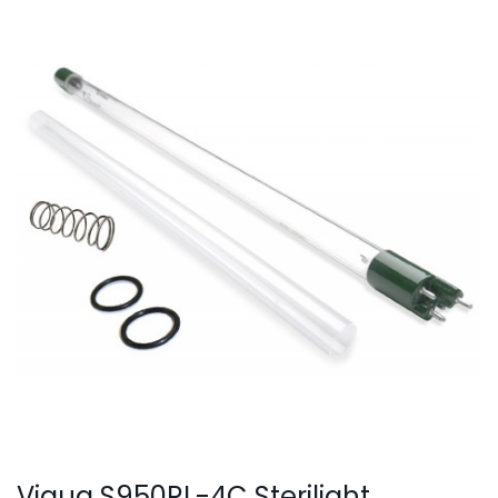
SmartLid
Viqua S950RL-4C Sterilight