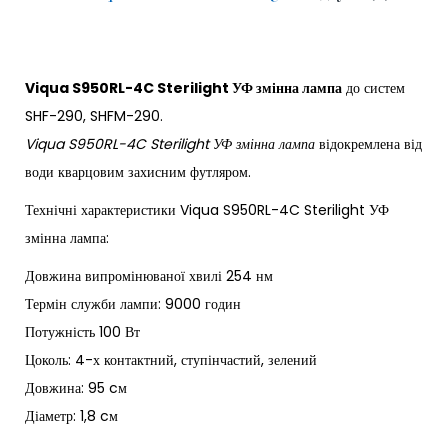
Viqua S950RL-4C Sterilight УФ змінна лампа
до систем
SHF-290, SHFM-290.
Viqua S950RL-4C Sterilight УФ змінна лампа
відокремлена від
води кварцовим захисним футляром.
Технічні характеристики Viqua S950RL-4C Sterilight УФ
змінна лампа:
Довжина випромінюваної хвилі 254 нм
Термін служби лампи: 9000 годин
Потужність 100 Вт
Цоколь: 4-х контактний, ступінчастий, зелений
Довжина: 95 cм
Діаметр: 1,8 cм