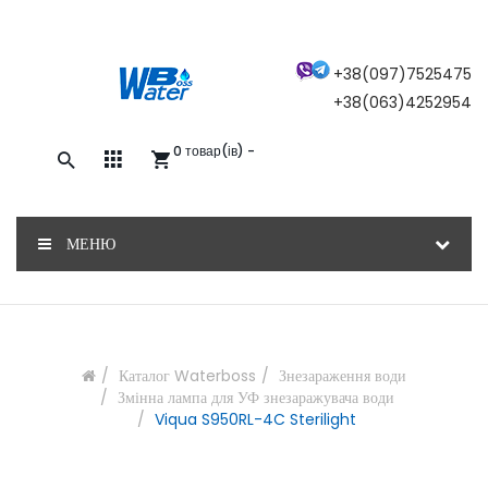
×
+38(097)7525475
+38(063)4252954
0 товар(ів) -
Закажите обратный звонок, и наш
консультант свяжется с вами
МЕНЮ
ОТПРАВИТЬ
Каталог Waterboss
Знезараження води
Змінна лампа для УФ знезаражувача води
Viqua S950RL-4C Sterilight