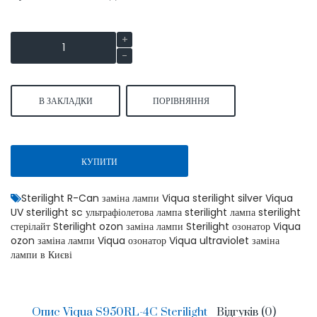
В ЗАКЛАДКИ
ПОРІВНЯННЯ
КУПИТИ
Sterilight R-Can заміна лампи Viqua sterilight silver Viqua
UV sterilight sc ультрафіолетова лампа sterilight лампа sterilight
стерілайт Sterilight ozon заміна лампи Sterilight озонатор Viqua
ozon заміна лампи Viqua озонатор Viqua ultraviolet заміна
лампи в Києві
Опис Viqua S950RL-4C Sterilight
Відгуків (0)