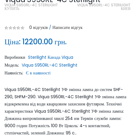
VIQUA S950RL-4C STERILIGHT
VIQUA S950RL-4C STERILIGHT
КУПИТЬ
КИЕВ
0 відгуків
/
Написати відгук
Ціна:
12200.00 грн.
Виробники
Sterilight Канада Viqua
Модель:
Viqua S950RL-4C Sterilight
Наявність:
Є в наявності
Viqua S950RL-4C Sterilight УФ змінна лампа до систем SHF-
290, SHFM-290. Viqua S950RL-4C Sterilight УФ змінна лампа
відокремлена від води кварцовим захисним футляром. Технічні
характеристики Viqua S950RL-4C Sterilight УФ змінна лампа:
Довжина випромінюваної хвилі 254 нм Термін служби лампи:
9000 годин Потужність 100 Вт Цоколь: 4-х контактний,
ступінчастий, зелений Довжина: 95 c..