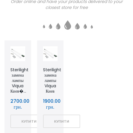
Order online and have your products delivered to your
closest store for free
Sterilight
Sterilight
замена
замена
лампы
лампы
Viqua
Viqua
Киев�...
Киев
2700.00
1900.00
грн.
грн.
КУПИТИ
КУПИТИ