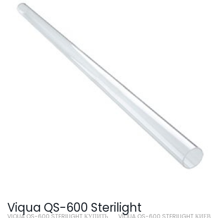
SmartLid
Viqua QS-600 Sterilight
VIQUA QS-600 STERILIGHT КУПИТЬ
VIQUA QS-600 STERILIGHT КИЕВ