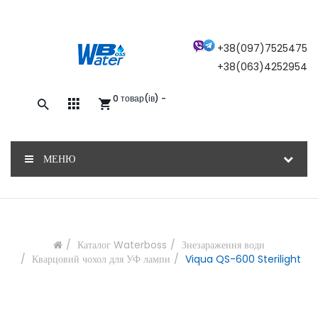
×
+38(097)7525475
+38(063)4252954
0 товар(ів) -
Закажите обратный звонок, и наш
консультант свяжется с вами
МЕНЮ
ОТПРАВИТЬ
Каталог Waterboss
Знезараження води
Кварцовий чохол для УФ лампи
Viqua QS-600 Sterilight