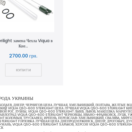
rilight замена Чехла Viqua в
Кие...
2700.00 грн.
КУПИТИ
ГОРОДА УКРАИНЫ
НИКОЛАЕВ, ДНЕПР, ЧЕРНИГОВ ЦЕНА ЛУЧШАЯ, ХМЕЛЬНИЦКИЙ, ПОЛТАВА, ЖЕЛТЫЕ В
ИЙ VIQUA QSO-600 STERILIGHT ЦЕНА ЛУЧШАЯ VIQUA QSO-600 STERILIGHT КИЕ
ВОЙ РОГ, ЛУБНЫ, VIQUA QSO-600 STERILIGHT ЛЬВІВ, ЛЬВОВ, МАКЕЕВКА МАРИУП
АВЛОГРАД VIQUA QSO-600 STERILIGHT ЧЕРНОВЦЫ, ИВАНО-ФРАНКОВСК, ЛУЦК, УЖ
T КОЛОМЫЯ, ТРУСКАВЕЦ, ИРПЕНЬ, ПЕРЕЯСЛАВ-ХМЕЛЬНИЦКИЙ, СВАЛЯВА, МИРГОРО
STERILIGHT ГОРЛОВКА ЛУЧШАЯ ЦЕНА ДНЕПРОДЗЕРЖИНСК, ДНЕПР, ДРОГОБЫЧ, ДУН
 УМАНЬ, VIQUA QSO-600 STERILIGHT ХАРЬКОВ, ХЕРСОН VIQUA QSO-600 STERIL
СК