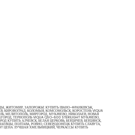
ОДЫ, ЖИТОМИР, ЗАПОРОЖЬЕ КУПИТЬ ІВАНО-ФРАНКІВСЬК,
В, КИРОВОГРАД, КОЛОМЫЯ, КОМСОМОЛЬСК, КОРОСТЕНЬ VIQUA
ОЛЬ, МЕЛИТОПОЛЬ, МИРГОРОД, МУКАЧЕВО, НИКОЛАЕВ, НОВАЯ
ГОРОД, ТЕРНОПОЛЬ VIQUA QSO-600 STERILIGHT МУКАЧЕВО,
Д КУПИТЬ АЛЧЕВСК, БЕЛАЯ ЦЕРКОВЬ, БЕРДИЧЕВ, БЕРДЯНСК,
АЕВЦЫ, ПОЛТАВА, РОВНО, СЕВЕРОДОНЕЦК КУПИТЬ СЛАВУТА,
IGHT ЦЕНА ЛУЧШАЯ ХМЕЛЬНИЦКИЙ, ЧЕРКАССЫ КУПИТЬ