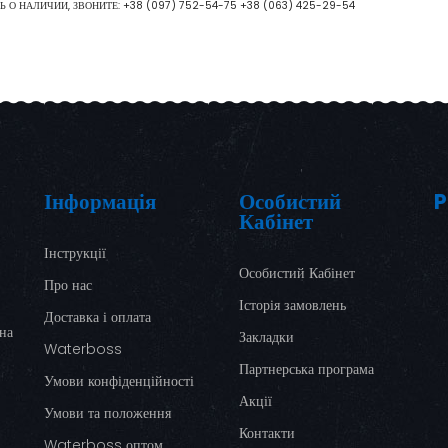
Ь О НАЛИЧИИ, ЗВОНИТЕ:
+38 (097) 752-54-75
+38 (063) 425-29-54
Інформація
Особистий
P
Кабінет
Інструкції
Особистий Кабінет
Про нас
Історія замовлень
Доставка і оплата
ина
Закладки
Waterboss
Партнерська програма
Умови конфіденційності
Акції
Умови та положення
Контакти
Waterboss оптом