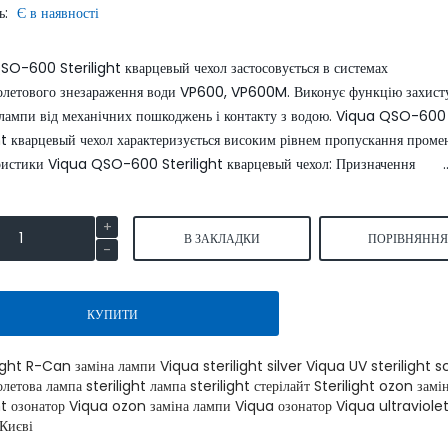
ь:
Є в наявності
SmartLid
SO-600 Sterilight кварцевый чехол застосовується в системах
іолетового знезараження води VP600, VP600M. Виконує функцію захист
 лампи від механічних пошкоджень і контакту з водою. Viqua QSO-600
ht кварцевый чехол характеризується високим рівнем пропускання промен
ристики Viqua QSO-600 Sterilight кварцевый чехол: Призначення .
Умягчитель воды WaterBoss
Умягчитель воды S550P 
S800 аквафор waterboss
waterboss
В ЗАКЛАДКИ
ПОРІВНЯНН
43900.00 грн.
4590
51600.00 грн.
54000.00 грн.
грн.
КУПИТИ
КУПИТИ
КУПИТИ
light R-Can заміна лампи Viqua sterilight silver Viqua UV sterilight s
олетова лампа sterilight лампа sterilight стерілайт Sterilight ozon зам
ht озонатор Viqua ozon заміна лампи Viqua озонатор Viqua ultraviolet
 Києві