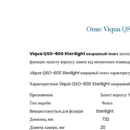
Опис Viqua QSO
Viqua QSO-600 Sterilight кварцевый чехол
застос
функцію захисту корпусу лампи від механічних пошкодж
Viqua QSO-600 Sterilight кварцевый чехол
характериз
Характеристики Viqua QSO-600 Sterilight кварцевый 
Призначення Захист корпусу УФ ламп
Тип вироби Чохол
Використовується для фільтрів Sterilight
Довжина, мм 732
Діаметр камери, мм 20