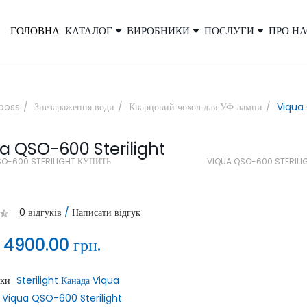
ГОЛОВНА
КАТАЛОГ
ВИРОБНИКИ
ПОСЛУГИ
ПРО НА
×
boss
Знезараження води
Кварцовий чохол для УФ лампи
Viqua 
a QSO-600 Sterilight
Закажите обратный звонок, и наш
SO-600 STERILIGHT КУПИТЬ
VIQUA QSO-600 STERILI
консультант свяжется с вами
0 відгуків
/
Написати відгук
:
4900.00 грн.
ики
Sterilight Канада Viqua
ОТПРАВИТЬ
Viqua QSO-600 Sterilight