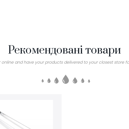
Рекомендовані товари
 online and have your products delivered to your closest store fo