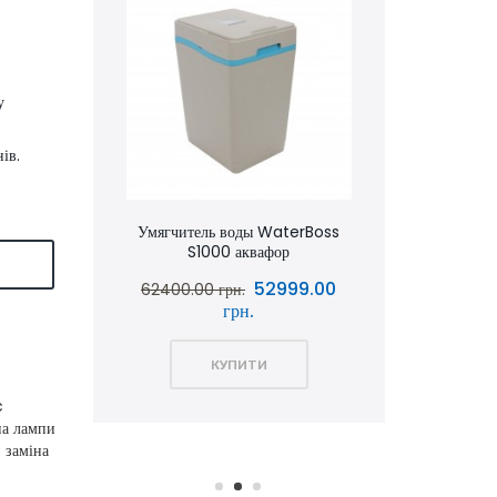
у
ів.
.
аквафор
Умягчитель воды WaterBoss
Умягчит
S1000 аквафор
S800 
Я
0.00
52999.00
62400.00 грн.
51600.00 
грн.
КУПИТИ
c
іна лампи
 заміна