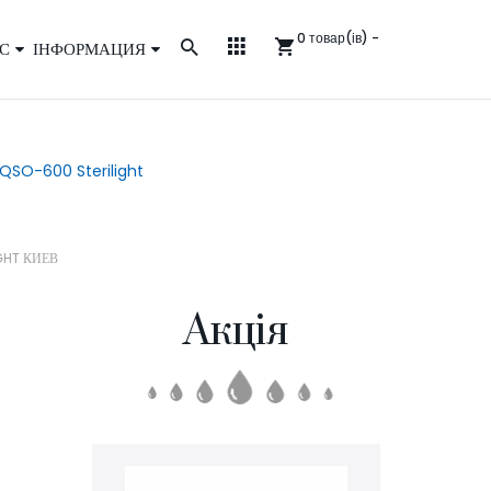
0 товар(ів) -
С
ІНФОРМАЦИЯ
QSO-600 Sterilight
GHT КИЕВ
Акція