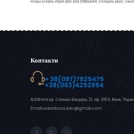
ЧТОБЫ КУПИТЬ VIQUA QSO-600 STERILIGHT, УТОЧНИТЬ ЦЕНУ, УЗНАТ
Контакти
+ 38(097)7525475
+38(063)4252954
Address:
пр. Степана Бандеры, 21, оф. 316А, Киев, Укра
Email:
waterboss.kiev@gmail.com