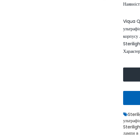
Наявніст
Viqua Q
ультраф
корпусу
Sterilig
Характе
Умягчитель воды WaterBoss
S1000 аквафор
52999.00
62400.00 грн.
грн.
КУПИТИ
Steri
ультрафі
Sterilig
лампи в