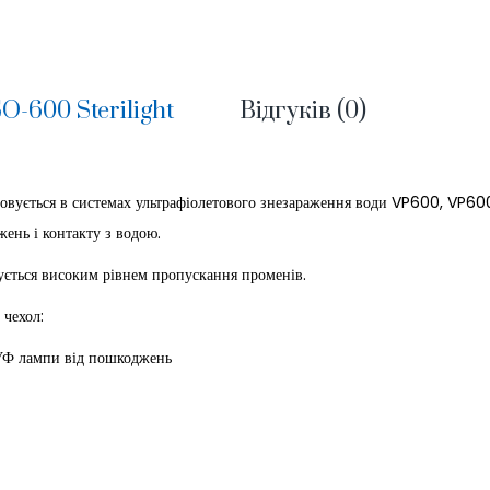
-600 Sterilight
Відгуків (0)
овується в системах ультрафіолетового знезараження води VP600, VP6
ень і контакту з водою.
ується високим рівнем пропускання променів.
чехол:
и від пошкоджень