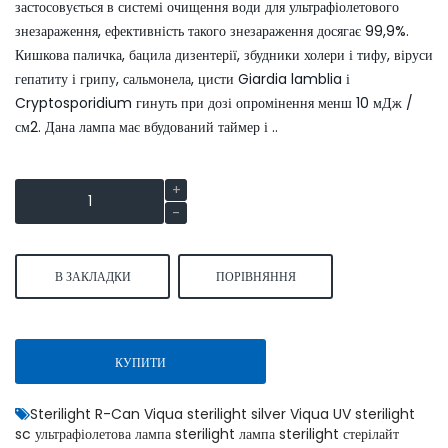
застосовується в системі очищення води для ультрафіолетового
знезараження, ефективність такого знезараження досягає 99,9%.
Кишкова паличка, бацила дизентерії, збудники холери і тифу, віруси
гепатиту і грипу, сальмонела, цисти Giardia lamblia і
Cryptosporidium гинуть при дозі опромінення менш 10 мДж /
см2. Дана лампа має вбудований таймер і ..
В ЗАКЛАДКИ
ПОРІВНЯННЯ
КУПИТИ
Sterilight R-Can Viqua sterilight silver Viqua UV sterilight
sc ультрафіолетова лампа sterilight лампа sterilight стерілайт