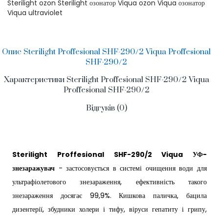
Sterilight ozon Sterilight озонатор Viqua ozon Viqua озонатор
Viqua ultraviolet
Опис Sterilight Proffesional SHF-290/2 Viqua Proffesional
SHF-290/2
Характеристики Sterilight Proffesional SHF-290/2 Viqua
Proffesional SHF-290/2
Відгуків (0)
Sterilight Proffesional SHF-290/2 Viqua УФ-
знезаражувач
- застосовується в системі очищення води для
ультрафіолетового знезараження, ефективність такого
знезараження досягає 99,9%. Кишкова паличка, бацила
дизентерії, збудники холери і тифу, віруси гепатиту і грипу,