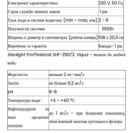
Електричні характеристики
220 V, 50 Гц
Строк служби змінної лампи
1 рік
Тиск води в системі водогону (min - max, атм)
2 - 6
Потужністи системи
550Вт
Ширина х діаметр в сантиметрах (робоча камера)
108 х 20,3 см
Виробник та гарантія
Канада- 1 рік
Sterilight
Proffesional SHF-290/2
Viqua - вимоги до вхідної
води:
Жорсткість
меньше 2 мг-экв/л
Залізо
не більше 0,2 мг/л
pH
6-9
Температура води:
+4 - +40 °С
Нафтопродукти та
до 1 мг/л - при більшому показнику,
інші органічні
обов'язковий монтаж вугільного фільтра
сполуки