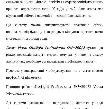
сальмонела, цисти Giardia lamblia і Cryptosporidium гинуть
при дозі опромінення менш 10 мДж / см2. Дана лампа має
вбудований таймер і окремий винесений блок живлення.
Цю систему можна використовувати практично скрізь,
починаючи від будинку і квартири, закінчуючи промисловими
системами підготовки води.
Лампи Viqua Sterilight Proffesional SHF-290/2
чутливі до
різких перепадів напруги мережі, тому для уникнення виходу
лампи з ладу необхідно встановлювати стабілізатор напруги.
Простота у використанні - обслуговування не вимагає високої
професійної підготовки.
Принцип роботи Sterilight Proffesional SHF-290/2 Viqua
УФ-знезаражувачі:
Дія системи заснована на нейтралізації містяться у воді