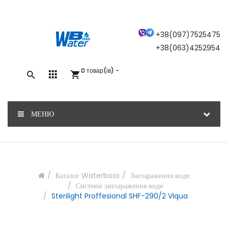
×
+38(097)7525475
+38(063)4252954
0 товар(ів) -
Закажите обратный звонок, и наш
консультант свяжется с вами
МЕНЮ
ОТПРАВИТЬ
Каталог Waterboss
Знезараження води
Системи знезараження води
Sterilight Proffesional SHF-290/2 Viqua