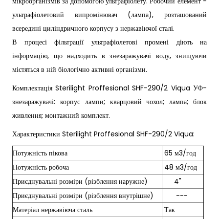
мікроорганізмів за допомогою ультрафіолету. Робочий елемент -
ультрафіолетовий випромінювач (лампа), розташований
всередині циліндричного корпусу з нержавіючої сталі.
В процесі фільтрації ультрафіолетові промені діють на
інформацію, що надходить в знезаражувачі воду, знищуючи
містяться в ній біологічно активні організми.
Комплектація Sterilight Proffesional SHF-290/2 Viqua УФ-
знезаражувачі: корпус лампи; кварцовий чохол; лампа; блок
живлення; монтажний комплект.
Характеристики Sterilight Proffesional SHF-290/2 Viqua:
Потужність пікова
65 м3/год
Потужність робоча
48 м3/год
Приєднувальні розміри (різблення наружне)
4"
Приєднувальні розміри (різблення внутрішне)
---
Матеріал нержавіюча сталь
Так