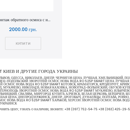
нтаж обратного осмоса с н...
2000.00 грн.
КУПИТИ
T КИЕВ И ДРУГИЕ ГОРОДА УКРАИНЫ
 ЛЬВОВ, ОДЕССА, НИКОЛАЕВ, ДНЕПР, ЧЕРНИГОВ ЦЕНА ЛУЧШАЯ, ХМЕЛЬНИЦКИЙ, П
НЕЦ-ПОДОЛЬСКИЙ ЗВОРОТНІЙ ОСМОС НОВА ВОДА RO 525P SMART ЦЕНА ЛУЧШАЯ 
Й ОСМОС НОВА ВОДА RO 525P SMART КОТОВСК, КРАМАТОРСК, КРЕМЕНЧУГ, КРИВО
ОД, МУКАЧЕВО, НИКОЛАЕВ, НОВАЯ КАХОВКА, НОВОГРАД-ВОЛЫНСКИЙ, ОБУХОВ КУП
 ТЕРНОПОЛЬ ЗВОРОТНІЙ ОСМОС НОВА ВОДА RO 525P SMART МУКАЧЕВО, ИЛЬИЧЁ
ЬНИЦКИЙ, СВАЛЯВА, МИРГОРОД КУПИТЬ АЛЧЕВСК, БЕЛАЯ ЦЕРКОВЬ, БЕРДИЧЕВ, Б
ШАЯ ЦЕНА ДНЕПРОДЗЕРЖИНСК, ДНЕПР, ДРОГОБЫЧ, ДУНАЕВЦЫ, ПОЛТАВА, РОВНО,
СМОС НОВА ВОДА RO 525P SMART ХАРЬКОВ, ХЕРСОН ЗВОРОТНІЙ ОСМОС НОВА ВО
ОУКРАИНСК
ЧНИТЬ ЦЕНУ, УЗНАТЬ О НАЛИЧИИ, ЗВОНИТЕ:
+38 (097) 752-54-75
+38 (063) 425-29-5