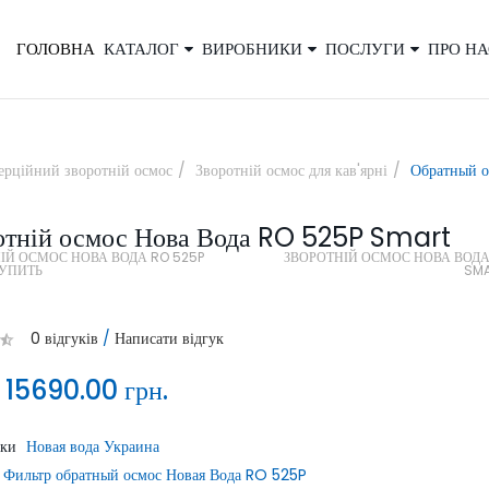
ГОЛОВНА
КАТАЛОГ
ВИРОБНИКИ
ПОСЛУГИ
ПРО НА
×
ерційний зворотній осмос
Зворотній осмос для кав'ярні
Обратный о
отній осмос Нова Вода RO 525P Smart
Закажите обратный звонок, и наш
ІЙ ОСМОС НОВА ВОДА RO 525P
ЗВОРОТНІЙ ОСМОС НОВА ВОДА
консультант свяжется с вами
КУПИТЬ
SM
0 відгуків
/
Написати відгук
:
15690.00 грн.
ики
Новая вода Украина
ОТПРАВИТЬ
Фильтр обратный осмос Новая Вода RO 525P