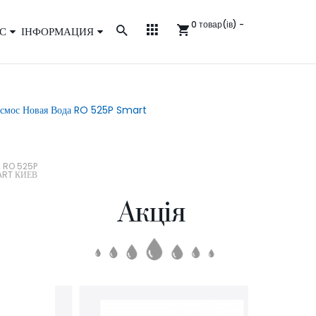
0 товар(ів) -
С
ІНФОРМАЦИЯ
смос Новая Вода RO 525P Smart
 RO 525P
ART КИЕВ
Акція