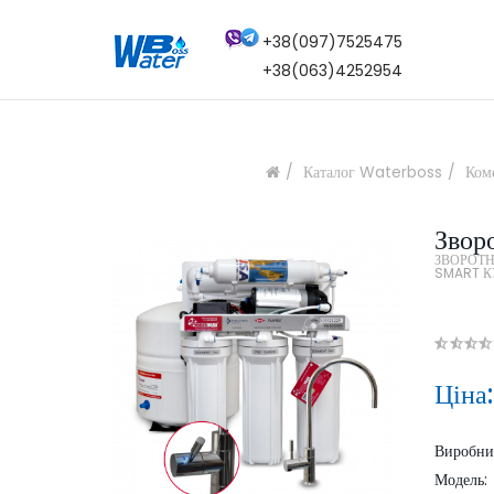
+38(097)7525475
+38(063)4252954
Каталог Waterboss
Ком
Звор
ЗВОРОТН
SMART 
Ціна
Виробн
Модель: