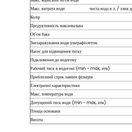
Макс. корисний об'єм води
Макс. витрата води чиста вода в л. / злив до к
Колір
Продуктивність максимальна
Об'єм бака
Знезаражування води ультрафіолетом
Насос для підвищення тиску
Підключення до водогону
Рабочий тиск в водогоні (min - max, атм)
Приблизний строк заміни фільтрів
Електричні характеристики
Макс. температура води
Допущений тиск води (min - max, атм)
Площа основани
Висота