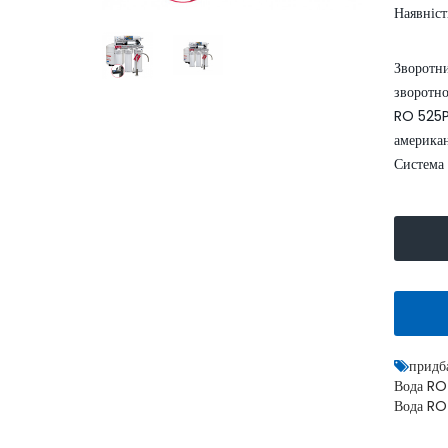
Наявніст
Зворотни
зворотно
RO 525P 
американ
Система 
Умягчитель воды WaterBoss
S1000 аквафор
52999.00
62400.00 грн.
грн.
КУПИТИ
придб
Вода RO
Вода RO