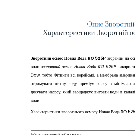
Опис Зворотні
Характеристики Зворотній о
Зворотний осмос Новая Вода RO 525P
зібраний на осн
води
зворотний осмос Новая Вода RO 525P
використо
Dow, тобто Фітинги всі корейські, а мембрана америка
отримувати питну воду преміум класу з мінімальни
дякувати насосу, який заощаджує витрати води в канал
води.
Характеристики зворотнього осмосу Новая Вода RO 525