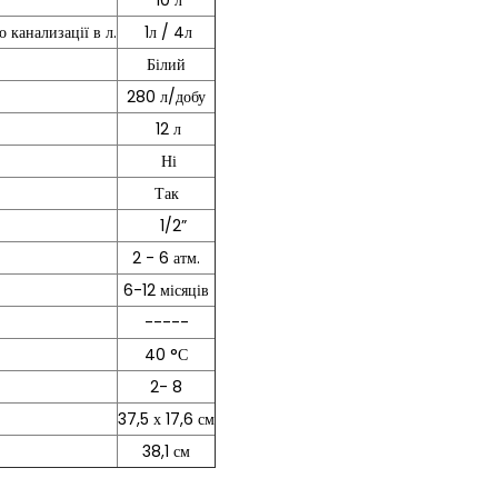
10 л
анализації в л.
1л / 4л
Білий
280 л/добу
12 л
Ні
Так
1/2”
2 - 6 атм.
6-12 місяців
-----
40 °С
2- 8
37,5 х 17,6 см
38,1 см