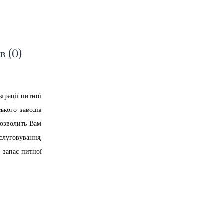
в (0)
ьтрації питної
ького заводів
дозволить Вам
луговування,
 запас питної