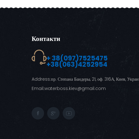
Контакти
+ 38(097)7525475
+38(063)4252954
Address:
пр. Степана Бандеры, 21, оф. 316А, Киев, Укра
Email:
waterboss.kiev@gmail.com