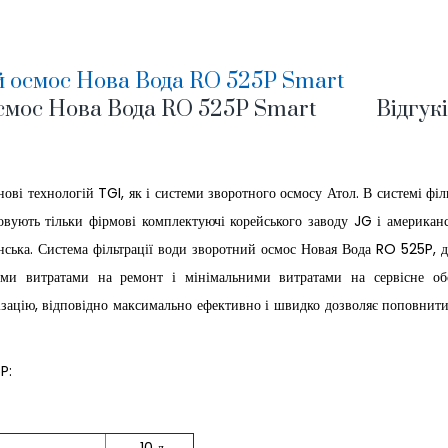
й осмос Нова Вода RO 525P Smart
смос Нова Вода RO 525P Smart
Відгукі
ові технологій TGI, як і системи зворотного осмосу Атол. В системі філ
вують тільки фірмові комплектуючі корейського заводу JG і американс
нська. Система фільтрації води зворотний осмос Новая Вода RO 525P, 
ми витратами на ремонт і мінімальними витратами на сервісне обс
ізацію, відповідно максимально ефективно і швидко дозволяє поповнити
P: