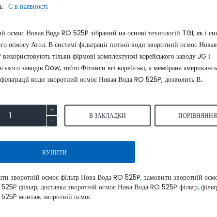
ь:
Є в наявності
SmartLid
й осмос Новая Вода RO 525P зібраний на основі технологій TGI, як і си
го осмосу Атол. В системі фільтрації питної води зворотний осмос Нова
використовують тільки фірмові комплектуючі корейського заводу JG і
ського заводів Dow, тобто Фітинги всі корейські, а мембрана американсь
фільтрації води зворотний осмос Новая Вода RO 525P, дозволить В..
Умягчитель воды WaterBoss
Умягчитель воды S550P 
S800 аквафор waterboss
waterboss
В ЗАКЛАДКИ
ПОРІВНЯНН
43900.00 грн.
4590
51600.00 грн.
54000.00 грн.
грн.
КУПИТИ
КУПИТИ
КУПИТИ
ати зворотній осмос фільтр Нова Вода RO 525P
,
замовити зворотній осм
 525P фільтр
,
доставка зворотній осмос Нова Вода RO 525P фільтр
,
філь
 525P монтаж зворотній осмос