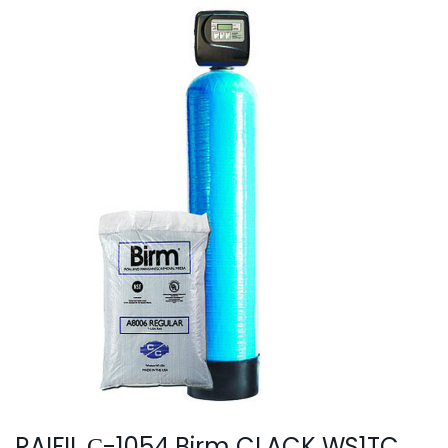
SmartLid
RAIFIL С-1054 Birm CLACK WS1TC