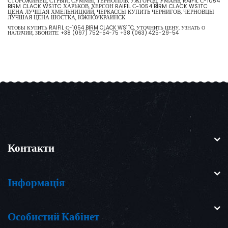
СТОРОЖИНЕЦ, СТРЫЙ, СУММЫ, ТЕРНОПІЛЬ, УЖГОРОД, УМАНЬ, RAIFIL С-1054
BIRM CLACK WS1TC ХАРЬКОВ, ХЕРСОН RAIFIL С-1054 BIRM CLACK WS1TC
ЦЕНА ЛУЧШАЯ ХМЕЛЬНИЦКИЙ, ЧЕРКАССЫ КУПИТЬ ЧЕРНИГОВ, ЧЕРНОВЦЫ
ЛУЧШАЯ ЦЕНА ШОСТКА, ЮЖНОУКРАИНСК
ЧТОБЫ КУПИТЬ RAIFIL С-1054 BIRM CLACK WS1TC, УТОЧНИТЬ ЦЕНУ, УЗНАТЬ О
НАЛИЧИИ, ЗВОНИТЕ:
+38 (097) 752-54-75
+38 (063) 425-29-54
Контакти
Інформація
Особистий Кабінет