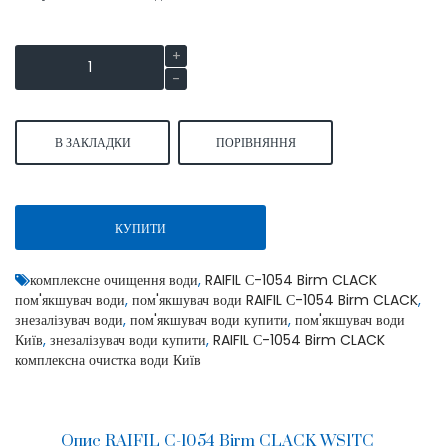
В ЗАКЛАДКИ
ПОРІВНЯННЯ
КУПИТИ
комплексне очищення води
,
RAIFIL С-1054 Birm CLACK
пом'якшувач води
,
пом'якшувач води RAIFIL С-1054 Birm CLACK
,
знезалізувач води
,
пом'якшувач води купити
,
пом'якшувач води
Київ
,
знезалізувач води купити
,
RAIFIL С-1054 Birm CLACK
комплексна очистка води Київ
Опис RAIFIL С-1054 Birm CLACK WS1TC