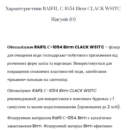
Характеристики RAIFIL С-1054 Birm CLACK WS1TC
Відгуків (0)
Обеззалізувач RAIFIL С-1054 Birm CLACK WS1TC
- фільтр
для очищення води господарсько-побутового призначення від
розчинних форм заліза та марганцю. Використовується для
покращення споживчих властивостей води, запобігання
«іржавим» патьокам на сантехніці.
Обеззалізувач RAIFIL С-1054 Birm CLACK WS1TC
рекомендований для використання в невеликих будинках з 1
санвузлом та малим водоспоживанням (проживання до 2 осіб).
Фільтруючим матеріалом Raifil С-1054 Birm є каталітичне
завантаження Birm. Фільтруючий матеріал Birm ефективно