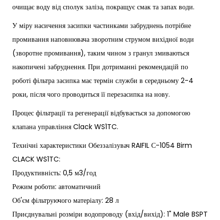
очищає воду від сполук заліза, покращує смак та запах води.
У міру насичення засипки частинками забруднень потрібне
промивання наповнювача зворотним струмом вихідної води
(зворотне промивання), таким чином з гранул змиваються
накопичені забруднення. При дотриманні рекомендацій по
роботі фільтра засипка має термін служби в середньому 2-4
роки, після чого проводиться її перезасипка на нову.
Процес фільтрації та регенерації відбувається за допомогою
клапана управління Clack WS1TC.
Технічні характеристики Обеззалізувач RAIFIL С-1054 Birm
CLACK WS1TC:
Продуктивність: 0,5 м3/год
Режим роботи: автоматичний
Об'єм фільтруючого матеріалу: 28 л
Приєднувальні розміри водопроводу (вхід/вихід): 1" Male BSPT