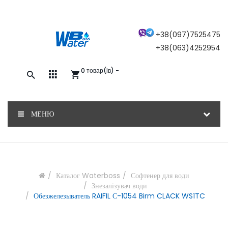
×
+38(097)7525475
+38(063)4252954
0 товар(ів) -
Закажите обратный звонок, и наш
консультант свяжется с вами
МЕНЮ
ОТПРАВИТЬ
Каталог Waterboss
Софтенер для води
Знезалізувач води
Обезжелезыватель RAIFIL С-1054 Birm CLACK WS1TC