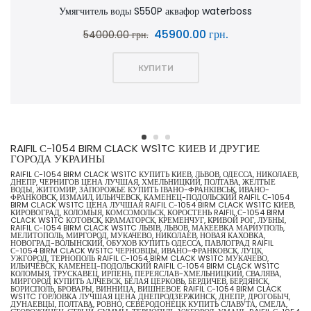
Умягчитель воды S550P аквафор waterboss
45900.00 грн.
54000.00 грн.
КУПИТИ
RAIFIL С-1054 BIRM CLACK WS1TC КИЕВ И ДРУГИЕ
ГОРОДА УКРАИНЫ
RAIFIL С-1054 BIRM CLACK WS1TC КУПИТЬ КИЕВ, ЛЬВОВ, ОДЕССА, НИКОЛАЕВ,
ДНЕПР, ЧЕРНИГОВ ЦЕНА ЛУЧШАЯ, ХМЕЛЬНИЦКИЙ, ПОЛТАВА, ЖЕЛТЫЕ
ВОДЫ, ЖИТОМИР, ЗАПОРОЖЬЕ КУПИТЬ ІВАНО-ФРАНКІВСЬК, ИВАНО-
ФРАНКОВСК, ИЗМАИЛ, ИЛЬИЧЕВСК, КАМЕНЕЦ-ПОДОЛЬСКИЙ RAIFIL С-1054
BIRM CLACK WS1TC ЦЕНА ЛУЧШАЯ RAIFIL С-1054 BIRM CLACK WS1TC КИЕВ,
КИРОВОГРАД, КОЛОМЫЯ, КОМСОМОЛЬСК, КОРОСТЕНЬ RAIFIL С-1054 BIRM
CLACK WS1TC КОТОВСК, КРАМАТОРСК, КРЕМЕНЧУГ, КРИВОЙ РОГ, ЛУБНЫ,
RAIFIL С-1054 BIRM CLACK WS1TC ЛЬВІВ, ЛЬВОВ, МАКЕЕВКА МАРИУПОЛЬ,
МЕЛИТОПОЛЬ, МИРГОРОД, МУКАЧЕВО, НИКОЛАЕВ, НОВАЯ КАХОВКА,
НОВОГРАД-ВОЛЫНСКИЙ, ОБУХОВ КУПИТЬ ОДЕССА, ПАВЛОГРАД RAIFIL
С-1054 BIRM CLACK WS1TC ЧЕРНОВЦЫ, ИВАНО-ФРАНКОВСК, ЛУЦК,
УЖГОРОД, ТЕРНОПОЛЬ RAIFIL С-1054 BIRM CLACK WS1TC МУКАЧЕВО,
ИЛЬИЧЁВСК, КАМЕНЕЦ-ПОДОЛЬСКИЙ RAIFIL С-1054 BIRM CLACK WS1TC
КОЛОМЫЯ, ТРУСКАВЕЦ, ИРПЕНЬ, ПЕРЕЯСЛАВ-ХМЕЛЬНИЦКИЙ, СВАЛЯВА,
МИРГОРОД КУПИТЬ АЛЧЕВСК, БЕЛАЯ ЦЕРКОВЬ, БЕРДИЧЕВ, БЕРДЯНСК,
БОРИСПОЛЬ, БРОВАРЫ, ВИННИЦА, ВИШНЕВОЕ RAIFIL С-1054 BIRM CLACK
WS1TC ГОРЛОВКА ЛУЧШАЯ ЦЕНА ДНЕПРОДЗЕРЖИНСК, ДНЕПР, ДРОГОБЫЧ,
ДУНАЕВЦЫ, ПОЛТАВА, РОВНО, СЕВЕРОДОНЕЦК КУПИТЬ СЛАВУТА, СМЕЛА,