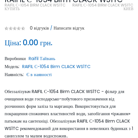
RAIFIL С-1054 BIRM CLACK WS1TC
RAIFIL С-1054 BIRM CLACK WS1TC
КУПИТЬ
КИЕВ
0 відгуків
/
Написати відгук
Ціна:
0.00 грн.
Виробники
Raifil Тайвань
Модель:
RAIFIL С-1054 Birm CLACK WS1TC
Наявність:
Є в наявності
Обеззалізувач RAIFIL С-1054 Birm CLACK WS1TC - фільтр для
очищення води господарсько-побутового призначення від
розчинних форм заліза та марганцю. Використовується для
покращення споживчих властивостей води, запобігання «іржавим»
патьокам на сантехніці. Обеззалізувач RAIFIL С-1054 Birm CLACK
WS1TC рекомендований для використання в невеликих будинках з 1
санвузлом та малим водоспожив..