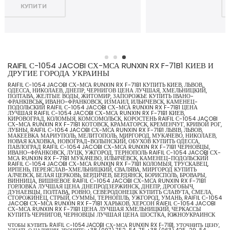
КУПИТИ
RAIFIL С-1054 JACOBI СХ-МСА RUNXIN RX F-71B1 КИЕВ И
ДРУГИЕ ГОРОДА УКРАИНЫ
RAIFIL С-1054 JACOBI СХ-МСА RUNXIN RX F-71B1 КУПИТЬ КИЕВ, ЛЬВОВ,
ОДЕССА, НИКОЛАЕВ, ДНЕПР, ЧЕРНИГОВ ЦЕНА ЛУЧШАЯ, ХМЕЛЬНИЦКИЙ,
ПОЛТАВА, ЖЕЛТЫЕ ВОДЫ, ЖИТОМИР, ЗАПОРОЖЬЕ КУПИТЬ ІВАНО-
ФРАНКІВСЬК, ИВАНО-ФРАНКОВСК, ИЗМАИЛ, ИЛЬИЧЕВСК, КАМЕНЕЦ-
ПОДОЛЬСКИЙ RAIFIL С-1054 JACOBI СХ-МСА RUNXIN RX F-71B1 ЦЕНА
ЛУЧШАЯ RAIFIL С-1054 JACOBI СХ-МСА RUNXIN RX F-71B1 КИЕВ,
КИРОВОГРАД, КОЛОМЫЯ, КОМСОМОЛЬСК, КОРОСТЕНЬ RAIFIL С-1054 JACOBI
СХ-МСА RUNXIN RX F-71B1 КОТОВСК, КРАМАТОРСК, КРЕМЕНЧУГ, КРИВОЙ РОГ,
ЛУБНЫ, RAIFIL С-1054 JACOBI СХ-МСА RUNXIN RX F-71B1 ЛЬВІВ, ЛЬВОВ,
МАКЕЕВКА МАРИУПОЛЬ, МЕЛИТОПОЛЬ, МИРГОРОД, МУКАЧЕВО, НИКОЛАЕВ,
НОВАЯ КАХОВКА, НОВОГРАД-ВОЛЫНСКИЙ, ОБУХОВ КУПИТЬ ОДЕССА,
ПАВЛОГРАД RAIFIL С-1054 JACOBI СХ-МСА RUNXIN RX F-71B1 ЧЕРНОВЦЫ,
ИВАНО-ФРАНКОВСК, ЛУЦК, УЖГОРОД, ТЕРНОПОЛЬ RAIFIL С-1054 JACOBI СХ-
МСА RUNXIN RX F-71B1 МУКАЧЕВО, ИЛЬИЧЁВСК, КАМЕНЕЦ-ПОДОЛЬСКИЙ
RAIFIL С-1054 JACOBI СХ-МСА RUNXIN RX F-71B1 КОЛОМЫЯ, ТРУСКАВЕЦ,
ИРПЕНЬ, ПЕРЕЯСЛАВ-ХМЕЛЬНИЦКИЙ, СВАЛЯВА, МИРГОРОД КУПИТЬ
АЛЧЕВСК, БЕЛАЯ ЦЕРКОВЬ, БЕРДИЧЕВ, БЕРДЯНСК, БОРИСПОЛЬ, БРОВАРЫ,
ВИННИЦА, ВИШНЕВОЕ RAIFIL С-1054 JACOBI СХ-МСА RUNXIN RX F-71B1
ГОРЛОВКА ЛУЧШАЯ ЦЕНА ДНЕПРОДЗЕРЖИНСК, ДНЕПР, ДРОГОБЫЧ,
ДУНАЕВЦЫ, ПОЛТАВА, РОВНО, СЕВЕРОДОНЕЦК КУПИТЬ СЛАВУТА, СМЕЛА,
СТОРОЖИНЕЦ, СТРЫЙ, СУММЫ, ТЕРНОПІЛЬ, УЖГОРОД, УМАНЬ, RAIFIL С-1054
JACOBI СХ-МСА RUNXIN RX F-71B1 ХАРЬКОВ, ХЕРСОН RAIFIL С-1054 JACOBI
СХ-МСА RUNXIN RX F-71B1 ЦЕНА ЛУЧШАЯ ХМЕЛЬНИЦКИЙ, ЧЕРКАССЫ
КУПИТЬ ЧЕРНИГОВ, ЧЕРНОВЦЫ ЛУЧШАЯ ЦЕНА ШОСТКА, ЮЖНОУКРАИНСК
ЧТОБЫ КУПИТЬ RAIFIL С-1054 JACOBI СХ-МСА RUNXIN RX F-71B1, УТОЧНИТЬ ЦЕНУ,