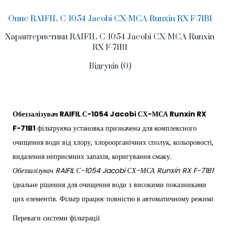
Опис RAIFIL С-1054 Jacobi СХ-МСА Runxin RX F-71B1
Характеристики RAIFIL С-1054 Jacobi СХ-МСА Runxin
RX F-71B1
Відгуків (0)
Обеззалізувач RAIFIL С-1054 Jacobi СХ-МСА Runxin RX
F-71B1
фільтруюча установка призначена для комплексного
очищення води від хлору, хлороорганічних сполук, кольоровості,
видалення неприємних запахів, коригування смаку.
Обеззалізувач RAIFIL С-1054 Jacobi СХ-МСА Runxin RX F-71B1
ідеальне рішення для очищення води з високими показниками
цих елементів. Фільтр працює повністю в автоматичному режимі
Переваги системи фільтрації