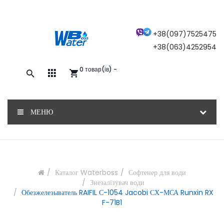
×
+38(097)7525475
+38(063)4252954
0 товар(ів) -
Закажите обратный звонок, и наш
консультант свяжется с вами
МЕНЮ
ОТПРАВИТЬ
Каталог Waterboss
Софтенер для води
Знезалізувач води
Обезжелезыватель RAIFIL С-1054 Jacobi СХ-МСА Runxin RX
F-71B1