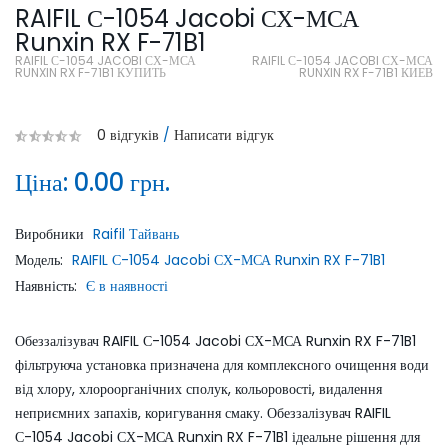
RAIFIL С-1054 Jacobi СХ-МСА
Runxin RX F-71B1
RAIFIL С-1054 JACOBI СХ-МСА
RAIFIL С-1054 JACOBI СХ-МСА
RUNXIN RX F-71B1 КУПИТЬ
RUNXIN RX F-71B1 КИЕВ
0 відгуків
/
Написати відгук
Ціна:
0.00 грн.
Виробники
Raifil Тайвань
Модель:
RAIFIL С-1054 Jacobi СХ-МСА Runxin RX F-71B1
Наявність:
Є в наявності
Обеззалізувач RAIFIL С-1054 Jacobi СХ-МСА Runxin RX F-71B1
фільтруюча установка призначена для комплексного очищення води
від хлору, хлороорганічних сполук, кольоровості, видалення
неприємних запахів, коригування смаку. Обеззалізувач RAIFIL
С-1054 Jacobi СХ-МСА Runxin RX F-71B1 ідеальне рішення для