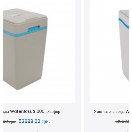
Умягчитель воды WaterBoss S800 аквафор waterboss
43900.00 грн.
51600.00 грн.