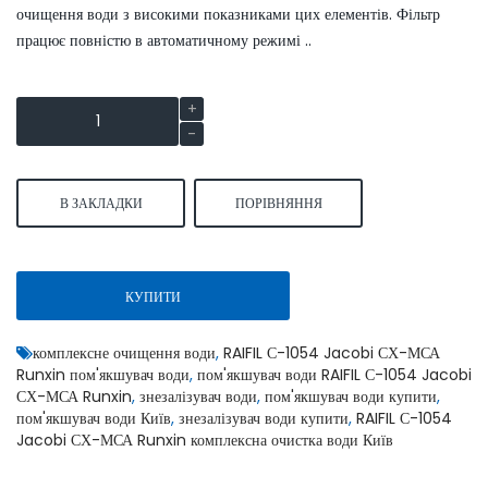
очищення води з високими показниками цих елементів. Фільтр
працює повністю в автоматичному режимі ..
В ЗАКЛАДКИ
ПОРІВНЯННЯ
КУПИТИ
комплексне очищення води
,
RAIFIL С-1054 Jacobi СХ-МСА
Runxin пом'якшувач води
,
пом'якшувач води RAIFIL С-1054 Jacobi
СХ-МСА Runxin
,
знезалізувач води
,
пом'якшувач води купити
,
пом'якшувач води Київ
,
знезалізувач води купити
,
RAIFIL С-1054
Jacobi СХ-МСА Runxin комплексна очистка води Київ