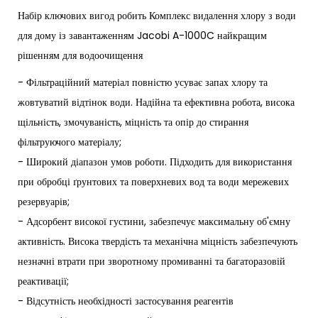
Набір ключових вигод робить Комплекс видалення хлору з води
для дому із завантаженням Jacobi A-1000C найкращим
рішенням для водоочищення
- Фільтраційний матеріал повністю усуває запах хлору та
жовтуватий відтінок води. Надійна та ефективна робота, висока
щільність, змочуваність, міцність та опір до стирання
фільтруючого матеріалу;
- Широкий діапазон умов роботи. Підходить для використання
при обробці ґрунтових та поверхневих вод та води мережевих
резервуарів;
- Адсорбент високої густини, забезпечує максимальну об'ємну
активність. Висока твердість та механічна міцність забезпечують
незначні втрати при зворотному промиванні та багаторазовій
реактивації;
- Відсутність необхідності застосування реагентів