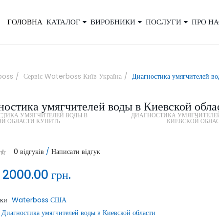
ГОЛОВНА
КАТАЛОГ
ВИРОБНИКИ
ПОСЛУГИ
ПРО НА
×
boss
Сервіс Waterboss Київ Україна
Диагностика умягчителей во
ностика умягчителей воды в Киевской обла
Закажите обратный звонок, и наш
СТИКА УМЯГЧИТЕЛЕЙ ВОДЫ В
ДИАГНОСТИКА УМЯГЧИТЕЛЕЙ
консультант свяжется с вами
ОЙ ОБЛАСТИ КУПИТЬ
КИЕВСКОЙ ОБЛА
0 відгуків
/
Написати відгук
:
2000.00 грн.
ики
Waterboss США
ОТПРАВИТЬ
Диагностика умягчителей воды в Киевской области