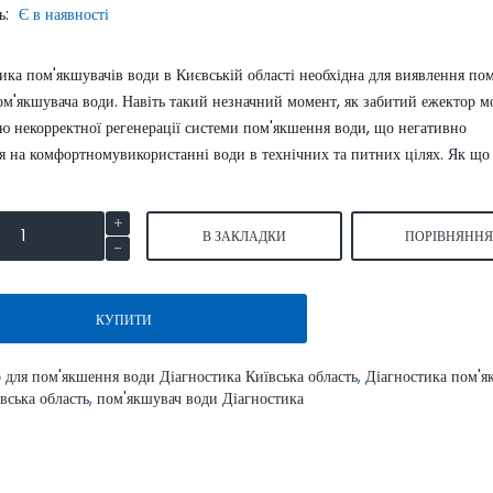
ь:
Є в наявності
SmartLid
ика пом'якшувачів води в Києвській області необхідна для виявлення по
ом'якшувача води. Навіть такий незначний момент, як забитий ежектор м
 некорректної регенерації системи пом'якшення води, що негативно
я на комфортномувикористанні води в технічних та питних цілях. Як що 
Умягчитель воды WaterBoss
Умягчитель воды S550P 
В ЗАКЛАДКИ
ПОРІВНЯНН
S800 аквафор waterboss
waterboss
43900.00 грн.
4590
51600.00 грн.
54000.00 грн.
грн.
КУПИТИ
КУПИТИ
КУПИТИ
р для пом'якшення води Діагностика Київська область
,
Діагностика пом'я
вська область
,
пом'якшувач води Діагностика