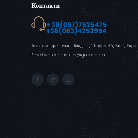
Контакти
+ 38(097)7525475
+38(063)4252954
Address:
пр. Степана Бандеры, 21, оф. 316А, Киев, Укра
Email:
waterboss.kiev@gmail.com