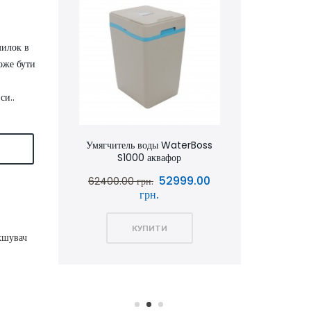
милок в
оже бути
си..
аквафор
Умягчитель воды WaterBoss
Умягчит
Я
S1000 аквафор
S800 
0.00
52999.00
62400.00 грн.
51600.00 
грн.
КУПИТИ
кшувач