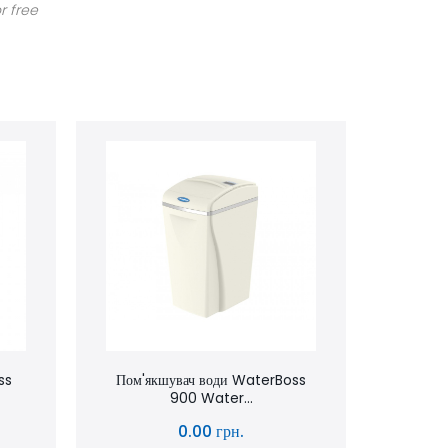
r free
ss
Пом'якшувач води WaterBoss
900 Water...
0.00 грн.