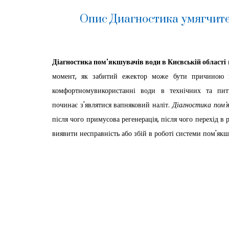
Опис Диагностика умягчите
Діагностика пом'якшувачів води в Києвській області
момент, як забитий ежектор може бути причиною не
комфортномувикористанні води в технічних та пит
починає з'являтися вапняковий наліт.
Діагностика пом'я
після чого примусова регенерація, після чого перехід в
виявити несправність або збій в роботі системи пом'якш