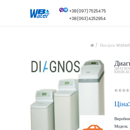
+38(097)7525475
+38(063)4252954
Послуги Water
Диаг
ДИАГНО
КИЕВСК
Ціна
Виробн
Модель: