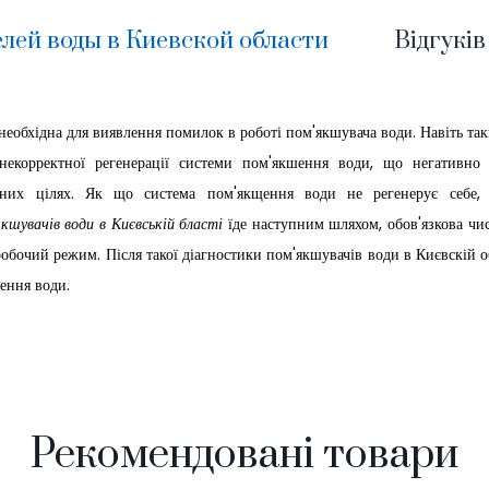
лей воды в Киевской области
Відгуків
необхідна для виявлення помилок в роботі пом'якшувача води. Навіть та
корректної регенерації системи пом'якшення води, що негативно 
них цілях. Як що система пом'якщення води не регенерує себе, 
кшувачів води в Києвській бласті
їде наступним шляхом, обов'язкова чис
 робочий режим. Після такої діагностики пом'якшувачів води в Києвскій 
ення води.
Рекомендовані товари