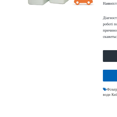
Наявніст
Діагност
роботі п
причиною
скажетьс
Умягчитель воды WaterBoss
S1000 аквафор
52999.00
62400.00 грн.
грн.
КУПИТИ
Фільт
води Киї