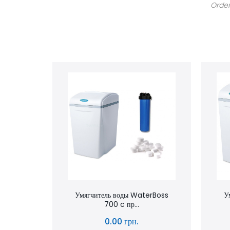
Order
Умягчитель воды WaterBoss
У
700 c пр...
0.00 грн.