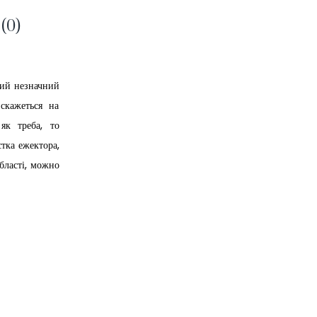
 (0)
кий незначний
скажеться на
як треба, то
тка ежектора,
області, можно