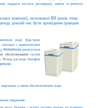
м, нададуть послуги реставрації, заміни та ремонту,
кої компанії, заснованої 60 років тому.
бренду довгий час бути провідним гравцем
якшення води будь-яких
, оскільки з маркетингової
ід Waterboss реалізується
сне обслуговування
систем
к. Фільтр для води Аквафор
erboss.
 марганцю, а також обезжелезиваніе води.
вленим завданням.
ше місто України - всюди система працює на відмінно,