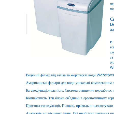
пе
пі
С
В
д
В 
ко
сх
за
оч
Wa
Водяний фільтр від заліза та жорсткості води Waterbos
Американські фільтри для води унікальні комплексним
Багатофункціональність. Система очищення передбачає п
Компактність. Три блоки об'єднані в ергономічному кор
Простота експлуатації. Головне, правильно налаштувати
Адаптація до місцевих умов. Всі необхідні завдання 