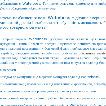
ребільшення є Waterboss. Тут проконсультують, допоможуть з виборо
дберуть обладнання згідно аналізу води.
истема пом'якшення води Waterboss - дітище американсь
еличезний досвід і стабільна затребуваність дозволяють 
аного товарного сегмента.
інтернет-порталі Waterboss доступні якісні фільтри для пом'
нфігурацій і типів. Товари та послуги надаються за прийнятною ціною
еми виключені посередники - будь-який фільтр пом'якшувач для води в
 вартістю, запропонованою виробником. Якісне та
оперативне серві
ищення води проводиться по всій Україні. Гарантія на вироби - один рі
terboss - повноправний учасник лінійки пом'якшувачів води від Wat
s: переваги
 підходом до очищення. Що відрізняє очищувач води від Waterboss?
ом'якшення води, позбавлення її від небажаних мікроелементів, зокрема,
пусі, що значно полегшує розміщення і установку очисної системи.
 електронний контролер, в іншому фільтр бездоганно впорається з поста
по очищенню української води успішно вирішує Waterboss. Київ чи ін