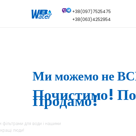
+38(097)7525475
+38(063)4252954
Ми можемо не ВС
Почистимо! По
Продамо!
Ми впевнені що Ви залишитеся задоволені нашими 
послугами! Адже кращу воду отримують тільки най