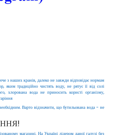
тече з наших кранів, далеко не завжди відповідає нормам
р, яким традиційно чистять воду, не рятує її від солі
ого, хлорована вода не приносить користі організму,
таріння
необхідним. Варто відзначити, що бутильована вода - не
АННЯ!
зованому магазині. На Україні лідером даної галузі без