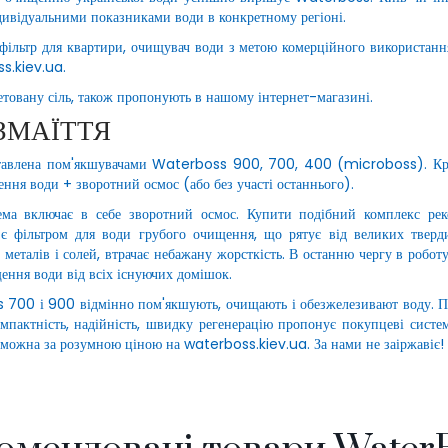
ндивідуальними показниками води в конкретному регіоні.
фільтр для квартири, очищувач води з метою комерційного використання
s.kiev.ua.
летовану сіль, також пропонують в нашому інтернет-магазині.
ЗМАЇТТЯ
ставлена ​​пом'якшувачами Waterboss 900, 700, 400 (microboss). Крі
ення води + зворотний осмос (або без участі останнього).
ма включає в себе зворотний осмос. Купити подібний комплекс реком
 є фільтром для води грубого очищення, що рятує від великих тверди
 металів і солей, втрачає небажану жорсткість. В останню чергу в робот
ння води від всіх існуючих домішок.
00 і 900 відмінно пом'якшують, очищають і обезжелезивают воду. Позб
омпактність, надійність, швидку регенерацію пропонує покупцеві сист
, можна за розумною ціною на waterboss.kiev.ua. За нами не заіржавіє!