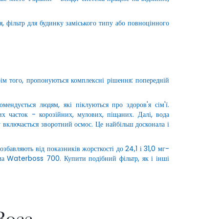
, фільтр для будинку заміського типу або повноцінного
м того, пропонуються комплексні рішення: попередній
ендується людям, які піклуються про здоров'я сім'ї.
х часток - корозійних, мулових, піщаних. Далі, вода
у включається зворотний осмос. Це найбільш досконала і
авляють від показників жорсткості до 24,1 і 31,0 мг-
ема Waterboss 700. Купити подібний фільтр, як і інші