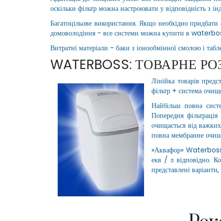
оскільки фільтр можна настроювати у відповідність з і
Багатоцільове використання. Якщо необхідно придбати 
домоволодіння - все системи можна купити в waterbos
Витратні матеріали - баки з іонообмінної смолою і таб
WATERBOSS: ТОВАРНЕ РО
Лінійка товарів пред
фільтр + система очищ
Найбільш повна систе
Попередня фільтрація
очищається від важких
повна мембранне очище
«Аквафор» Waterboss 7
екв / л відповідно. К
представлені варіанти