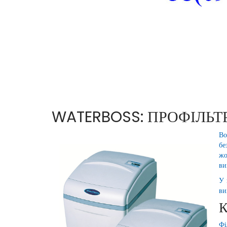
WATERBOSS: ПРОФІЛЬТ
Во
бе
жо
ви
У 
ви
Фі