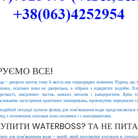
РУЄМО ВСЕ!
да - джерело життя, тому її якість має першорядне значення. Рідина, що 
зпеки, оскільки вона не джерельна, а зібрана з відкритих водойм. Хло
рсткості, шкідливих часток, важких металів і канцерогенів. Крім т
кликаючи загострення хронічних захворювань, провокуючи передчасне с
подібній ситуації купити фільтр для пом'якшення води представляється 
хід з положення, оскільки вона несмачна і з консервантами.
КУПИТИ WATERBOSS
? ТА НЕ ПИТ
льтр для пом'якшення води - виріб, який розумніше купувати в спеціалі