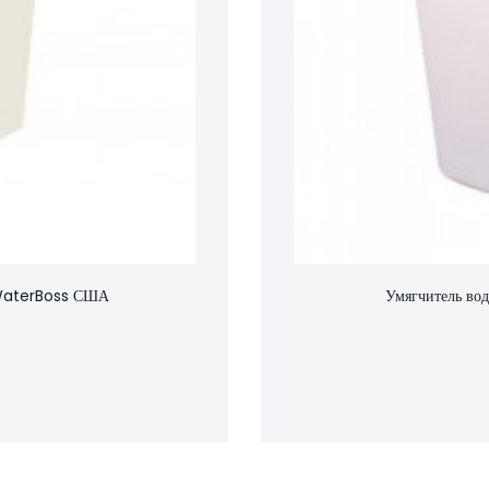
 WaterBoss США
Умягчитель в