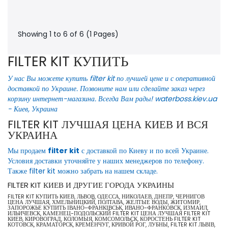
Showing 1 to 6 of 6 (1 Pages)
FILTER KIT КУПИТЬ
У нас Вы можете купить filter kit по лучшей цене и с оперативной
доставкой по Украине. Позвоните нам или сделайте заказ через
корзину интернет-магазина. Всегда Вам рады! waterboss.kiev.ua
- Киев, Украина
FILTER KIT ЛУЧШАЯ ЦЕНА КИЕВ И ВСЯ
УКРАИНА
Мы продаем
filter kit
с доставкой по Киеву и по всей Украине.
Условия доставки уточняйте у наших менеджеров по телефону.
Также filter kit можно забрать на нашем складе.
FILTER KIT КИЕВ И ДРУГИЕ ГОРОДА УКРАИНЫ
FILTER KIT КУПИТЬ КИЕВ, ЛЬВОВ, ОДЕССА, НИКОЛАЕВ, ДНЕПР, ЧЕРНИГОВ
ЦЕНА ЛУЧШАЯ, ХМЕЛЬНИЦКИЙ, ПОЛТАВА, ЖЕЛТЫЕ ВОДЫ, ЖИТОМИР,
ЗАПОРОЖЬЕ КУПИТЬ ІВАНО-ФРАНКІВСЬК, ИВАНО-ФРАНКОВСК, ИЗМАИЛ,
ИЛЬИЧЕВСК, КАМЕНЕЦ-ПОДОЛЬСКИЙ FILTER KIT ЦЕНА ЛУЧШАЯ FILTER KIT
КИЕВ, КИРОВОГРАД, КОЛОМЫЯ, КОМСОМОЛЬСК, КОРОСТЕНЬ FILTER KIT
КОТОВСК, КРАМАТОРСК, КРЕМЕНЧУГ, КРИВОЙ РОГ, ЛУБНЫ, FILTER KIT ЛЬВІВ,