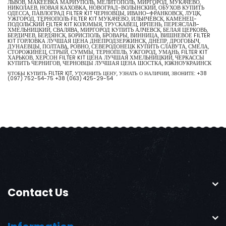
ЛЬВОВ, МАКЕЕВКА МАРИУПОЛЬ, МЕЛИТОПОЛЬ, МИРГОРОД, МУКАЧЕВО,
НИКОЛАЕВ, НОВАЯ КАХОВКА, НОВОГРАД-ВОЛЫНСКИЙ, ОБУХОВ КУПИТЬ
ОДЕССА, ПАВЛОГРАД FILTER KIT ЧЕРНОВЦЫ, ИВАНО-ФРАНКОВСК, ЛУЦК,
УЖГОРОД, ТЕРНОПОЛЬ FILTER KIT МУКАЧЕВО, ИЛЬИЧЁВСК, КАМЕНЕЦ-
ПОДОЛЬСКИЙ FILTER KIT КОЛОМЫЯ, ТРУСКАВЕЦ, ИРПЕНЬ, ПЕРЕЯСЛАВ-
ХМЕЛЬНИЦКИЙ, СВАЛЯВА, МИРГОРОД КУПИТЬ АЛЧЕВСК, БЕЛАЯ ЦЕРКОВЬ,
БЕРДИЧЕВ, БЕРДЯНСК, БОРИСПОЛЬ, БРОВАРЫ, ВИННИЦА, ВИШНЕВОЕ FILTER
KIT ГОРЛОВКА ЛУЧШАЯ ЦЕНА ДНЕПРОДЗЕРЖИНСК, ДНЕПР, ДРОГОБЫЧ,
ДУНАЕВЦЫ, ПОЛТАВА, РОВНО, СЕВЕРОДОНЕЦК КУПИТЬ СЛАВУТА, СМЕЛА,
СТОРОЖИНЕЦ, СТРЫЙ, СУММЫ, ТЕРНОПІЛЬ, УЖГОРОД, УМАНЬ, FILTER KIT
ХАРЬКОВ, ХЕРСОН FILTER KIT ЦЕНА ЛУЧШАЯ ХМЕЛЬНИЦКИЙ, ЧЕРКАССЫ
КУПИТЬ ЧЕРНИГОВ, ЧЕРНОВЦЫ ЛУЧШАЯ ЦЕНА ШОСТКА, ЮЖНОУКРАИНСК
ЧТОБЫ КУПИТЬ FILTER KIT, УТОЧНИТЬ ЦЕНУ, УЗНАТЬ О НАЛИЧИИ, ЗВОНИТЕ:
+38
(097) 752-54-75
+38 (063) 425-29-54
Contact Us