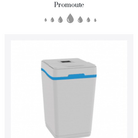
Promoute
SmartLid