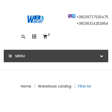
×
+38(097)7525475
+38(063)4252954
0
Закажите обратный звонок, и наш
консультант свяжется с вами
MENU
ОТПРАВИТЬ
Home
Waterboss catalog
Filter kit