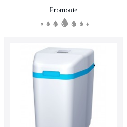
Promoute
SmartLid