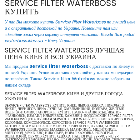
SERVICE FILTER WATERBOSS
КУПИТЬ
У нас Вы можете купить Service filter Waterboss по лучшей цене
и с оперативной доставкой по Украине. Позвоните нам или
сделайте заказ через корзину интернет-магазина. Всегда Вам рады!
waterboss.kiev.ua - Киев, Украина
SERVICE FILTER WATERBOSS ЛУЧШАЯ
ЦЕНА КИЕВ И ВСЯ УКРАИНА
Мы продаем
Service filter Waterboss
с доставкой по Киеву и
по всей Украине. Условия доставки уточняйте у наших менеджеров
по телефону. Также Service filter Waterboss можно забрать на
нашем складе.
SERVICE FILTER WATERBOSS КИЕВ И ДРУГИЕ ГОРОДА
УКРАИНЫ
SERVICE FILTER WATERBOSS КУПИТЬ КИЕВ, ЛЬВОВ, ОДЕССА, НИКОЛАЕВ,
ДНЕПР, ЧЕРНИГОВ ЦЕНА ЛУЧШАЯ, ХМЕЛЬНИЦКИЙ, ПОЛТАВА, ЖЕЛТЫЕ
ВОДЫ, ЖИТОМИР, ЗАПОРОЖЬЕ КУПИТЬ ІВАНО-ФРАНКІВСЬК, ИВАНО-
ФРАНКОВСК, ИЗМАИЛ, ИЛЬИЧЕВСК, КАМЕНЕЦ-ПОДОЛЬСКИЙ SERVICE FILTER
WATERBOSS ЦЕНА ЛУЧШАЯ SERVICE FILTER WATERBOSS КИЕВ, КИРОВОГРАД,
КОЛОМЫЯ, КОМСОМОЛЬСК, КОРОСТЕНЬ SERVICE FILTER WATERBOSS
КОТОВСК, КРАМАТОРСК, КРЕМЕНЧУГ, КРИВОЙ РОГ, ЛУБНЫ, SERVICE FILTER
WATERBOSS ЛЬВІВ, ЛЬВОВ, МАКЕЕВКА МАРИУПОЛЬ, МЕЛИТОПОЛЬ,
МИРГОРОД, МУКАЧЕВО, НИКОЛАЕВ, НОВАЯ КАХОВКА, НОВОГРАД-
ВОЛЫНСКИЙ, ОБУХОВ КУПИТЬ ОДЕССА, ПАВЛОГРАД SERVICE FILTER
WATERBOSS ЧЕРНОВЦЫ, ИВАНО-ФРАНКОВСК, ЛУЦК, УЖГОРОД, ТЕРНОПОЛЬ