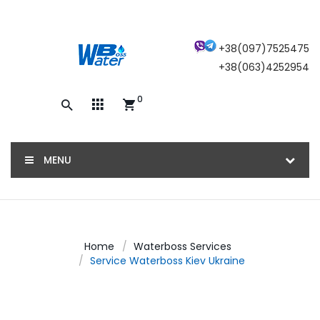
×
+38(097)7525475
+38(063)4252954
0
Закажите обратный звонок, и наш
консультант свяжется с вами
MENU
ОТПРАВИТЬ
Home
Waterboss Services
Service Waterboss Kiev Ukraine