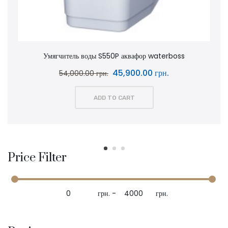
P аквафор waterboss
Умягчитель воды WaterBo
5,900.00 грн.
52,9
62,400.00 грн.
 CART
ADD TO CA
Price Filter
грн.
-
грн.