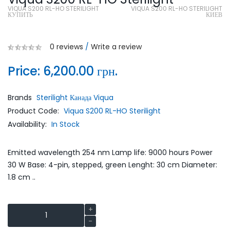
VIQUA S200 RL-HO STERILIGHT
VIQUA S200 RL-HO STERILIGHT
КУПИТЬ
КИЕВ
0 reviews
/
Write a review
Price:
6,200.00 грн.
Brands
Sterilight Канада Viqua
Product Code:
Viqua S200 RL-HO Sterilight
Availability:
In Stock
Emitted wavelength 254 nm Lamp life: 9000 hours Power
30 W Base: 4-pin, stepped, green Lenght: 30 cm Diameter:
1.8 cm ..