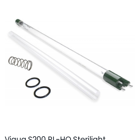
SmartLid
Viqua S200 RL-HO Sterilight