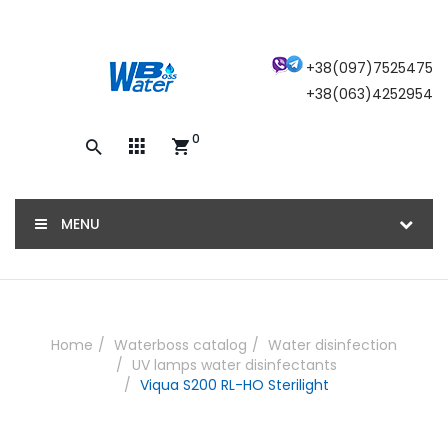
×
+38(097)7525475
+38(063)4252954
0
Закажите обратный звонок, и наш
консультант свяжется с вами
MENU
ОТПРАВИТЬ
Home
Waterboss catalog
Water disinfection
UV lamps water disinfectants
Viqua S200 RL-HO Sterilight