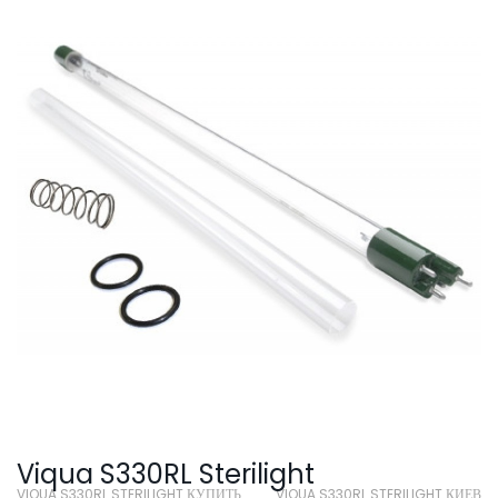
SmartLid
Viqua S330RL Sterilight
VIQUA S330RL STERILIGHT КУПИТЬ
VIQUA S330RL STERILIGHT КИЕВ