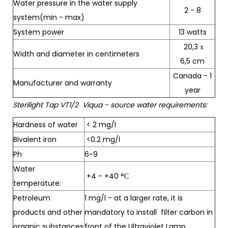
Water pressure in the water supply
2 - 8
system(min - max)
System power
13 watts
20,3 х
Width and diameter in centimeters
6,5 cm
Canada - 1
Manufacturer and warranty
year
Sterilight Tap VT1/2 Viqua - source water requirements:
Hardness of water
< 2 mg/l
Bivalent iron
<0.2 mg/l
Ph
6-9
Water
+4 - +40 °С
temperature:
Petroleum
1 mg/l - at a larger rate, it is
products and other
mandatory to install filter carbon in
organic substances
front of the Ultraviolet Lamp