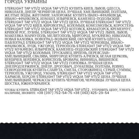
ГОРОДА УКРАИНЫ
STERILIGHT TAP VT1/2 VIQUA TAP VT1/2 КУПИТЬ КИЕВ, ЛЬВОВ, ОДЕССА,
НИКОЛАЕВ, ДНЕПР, ЧЕРНИГОВ ЦЕНА ЛУЧШАЯ, ХМЕЛЬНИЦКИЙ, ПОЛТАВА,
ЖЕЛТЫЕ ВОДЫ, ЖИТОМИР, ЗАПОРОЖЬЕ КУПИТЬ ІВАНО-ФРАНКІВСЬК,
ИВАНО-ФРАНКОВСК, ИЗМАИЛ, ИЛЬИЧЕВСК, КАМЕНЕЦ-ПОДОЛЬСКИЙ
STERILIGHT TAP VT1/2 VIQUA TAP VT1/2 ЦЕНА ЛУЧШАЯ STERILIGHT TAP VT1/2
VIQUA TAP VT1/2 КИЕВ, КИРОВОГРАД, КОЛОМЫЯ, КОМСОМОЛЬСК, КОРОСТЕНЬ
STERILIGHT TAP VT1/2 VIQUA TAP VT1/2 КОТОВСК, КРАМАТОРСК, КРЕМЕНЧУГ,
КРИВОЙ РОГ, ЛУБНЫ, STERILIGHT TAP VT1/2 VIQUA TAP VT1/2 ЛЬВІВ, ЛЬВОВ,
МАКЕЕВКА МАРИУПОЛЬ, МЕЛИТОПОЛЬ, МИРГОРОД, МУКАЧЕВО, НИКОЛАЕВ,
НОВАЯ КАХОВКА, НОВОГРАД-ВОЛЫНСКИЙ, ОБУХОВ КУПИТЬ ОДЕССА,
ПАВЛОГРАД STERILIGHT TAP VT1/2 VIQUA TAP VT1/2 ЧЕРНОВЦЫ, ИВАНО-
ФРАНКОВСК, ЛУЦК, УЖГОРОД, ТЕРНОПОЛЬ STERILIGHT TAP VT1/2 VIQUA TAP
VT1/2 МУКАЧЕВО, ИЛЬИЧЁВСК, КАМЕНЕЦ-ПОДОЛЬСКИЙ STERILIGHT TAP VT1/2
VIQUA TAP VT1/2 КОЛОМЫЯ, ТРУСКАВЕЦ, ИРПЕНЬ, ПЕРЕЯСЛАВ-
ХМЕЛЬНИЦКИЙ, СВАЛЯВА, МИРГОРОД КУПИТЬ АЛЧЕВСК, БЕЛАЯ ЦЕРКОВЬ,
БЕРДИЧЕВ, БЕРДЯНСК, БОРИСПОЛЬ, БРОВАРЫ, ВИННИЦА, ВИШНЕВОЕ
STERILIGHT TAP VT1/2 VIQUA TAP VT1/2 ГОРЛОВКА ЛУЧШАЯ ЦЕНА
ДНЕПРОДЗЕРЖИНСК, ДНЕПР, ДРОГОБЫЧ, ДУНАЕВЦЫ, ПОЛТАВА, РОВНО,
СЕВЕРОДОНЕЦК КУПИТЬ СЛАВУТА, СМЕЛА, СТОРОЖИНЕЦ, СТРЫЙ, СУММЫ,
ТЕРНОПІЛЬ, УЖГОРОД, УМАНЬ, STERILIGHT TAP VT1/2 VIQUA TAP VT1/2
ХАРЬКОВ, ХЕРСОН STERILIGHT TAP VT1/2 VIQUA TAP VT1/2 ЦЕНА ЛУЧШАЯ
ХМЕЛЬНИЦКИЙ, ЧЕРКАССЫ КУПИТЬ ЧЕРНИГОВ, ЧЕРНОВЦЫ ЛУЧШАЯ ЦЕНА
ШОСТКА, ЮЖНОУКРАИНСК
ЧТОБЫ КУПИТЬ STERILIGHT TAP VT1/2 VIQUA TAP VT1/2 , УТОЧНИТЬ ЦЕНУ, УЗНАТЬ О
НАЛИЧИИ, ЗВОНИТЕ:
+38 (097) 752-54-75
+38 (063) 425-29-54