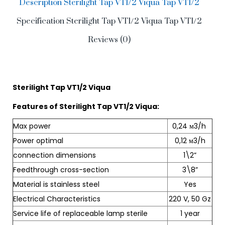
Description Sterilight Tap VT1/2 Viqua Tap VT1/2
Specification Sterilight Tap VT1/2 Viqua Tap VT1/2
Reviews (0)
Sterilight Tap VT1/2 Viqua
Features of Sterilight Tap VT1/2 Viqua:
Max power
0,24 м3/h
Power optimal
0,12 м3/h
connection dimensions
1\2”
Feedthrough cross-section
3\8”
Material is stainless steel
Yes
Electrical Characteristics
220 V, 50 Gz
Service life of replaceable lamp sterile
1 year