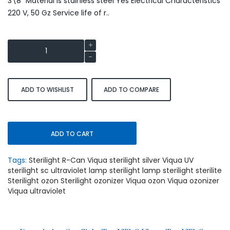
3\8” Material is stainless steel Yes Electrical Characteristics
220 V, 50 Gz Service life of r..
ADD TO WISHLIST
ADD TO COMPARE
ADD TO CART
Tags:
Sterilight R-Can Viqua sterilight silver Viqua UV
sterilight sc ultraviolet lamp sterilight lamp sterilight sterilite
Sterilight ozon Sterilight ozonizer Viqua ozon Viqua ozonizer
Viqua ultraviolet