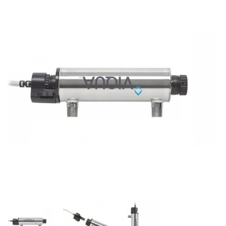
SmartLid