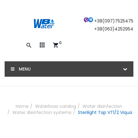
×
+38(097)7525475
+38(063)4252954
0
Закажите обратный звонок, и наш
консультант свяжется с вами
MENU
ОТПРАВИТЬ
Home
Waterboss catalog
Water disinfection
Water disinfection systems
Sterilight Tap VT1/2 Viqua