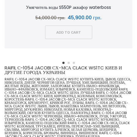
Умягчитель воды S550P аквафор waterboss
45,900.00 грн.
54,000.00 грн.
ADD TO CART
RAIFIL С-1054 JACOBI СХ-МСА CLACK WS1TC КИЕВ И
ДРУГИЕ ГОРОДА УКРАИНЫ
RAIFIL С-1054 JACOBI СХ-МСА CLACK WS1TC КУПИТЬ КИЕВ, ЛЬВОВ, ОДЕССА,
НИКОЛАЕВ, ДНЕПР, ЧЕРНИГОВ ЦЕНА ЛУЧШАЯ, ХМЕЛЬНИЦКИЙ, ПОЛТАВА,
ЖЕЛТЫЕ ВОДЫ, ЖИТОМИР, ЗАПОРОЖЬЕ КУПИТЬ ІВАНО-ФРАНКІВСЬК,
ИВАНО-ФРАНКОВСК, ИЗМАИЛ, ИЛЬИЧЕВСК, КАМЕНЕЦ-ПОДОЛЬСКИЙ RAIFIL
С-1054 JACOBI СХ-МСА CLACK WS1TC ЦЕНА ЛУЧШАЯ RAIFIL С-1054 JACOBI
СХ-МСА CLACK WS1TC КИЕВ, КИРОВОГРАД, КОЛОМЫЯ, КОМСОМОЛЬСК,
КОРОСТЕНЬ RAIFIL С-1054 JACOBI СХ-МСА CLACK WS1TC КОТОВСК,
КРАМАТОРСК, КРЕМЕНЧУГ, КРИВОЙ РОГ, ЛУБНЫ, RAIFIL С-1054 JACOBI СХ-
МСА CLACK WS1TC ЛЬВІВ, ЛЬВОВ, МАКЕЕВКА МАРИУПОЛЬ, МЕЛИТОПОЛЬ,
МИРГОРОД, МУКАЧЕВО, НИКОЛАЕВ, НОВАЯ КАХОВКА, НОВОГРАД-
ВОЛЫНСКИЙ, ОБУХОВ КУПИТЬ ОДЕССА, ПАВЛОГРАД RAIFIL С-1054 JACOBI
СХ-МСА CLACK WS1TC ЧЕРНОВЦЫ, ИВАНО-ФРАНКОВСК, ЛУЦК, УЖГОРОД,
ТЕРНОПОЛЬ RAIFIL С-1054 JACOBI СХ-МСА CLACK WS1TC МУКАЧЕВО,
ИЛЬИЧЁВСК, КАМЕНЕЦ-ПОДОЛЬСКИЙ RAIFIL С-1054 JACOBI СХ-МСА CLACK
WS1TC КОЛОМЫЯ, ТРУСКАВЕЦ, ИРПЕНЬ, ПЕРЕЯСЛАВ-ХМЕЛЬНИЦКИЙ,
СВАЛЯВА, МИРГОРОД КУПИТЬ АЛЧЕВСК, БЕЛАЯ ЦЕРКОВЬ, БЕРДИЧЕВ,
БЕРДЯНСК, БОРИСПОЛЬ, БРОВАРЫ, ВИННИЦА, ВИШНЕВОЕ RAIFIL С-1054
JACOBI СХ-МСА CLACK WS1TC ГОРЛОВКА ЛУЧШАЯ ЦЕНА