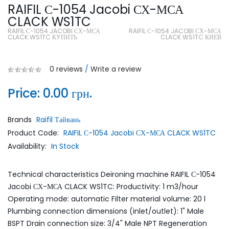
RAIFIL С-1054 Jacobi СХ-МСА
CLACK WS1TC
RAIFIL С-1054 JACOBI СХ-МСА
RAIFIL С-1054 JACOBI СХ-МСА
CLACK WS1TC КУПИТЬ
CLACK WS1TC КИЕВ
0 reviews
/
Write a review
Price:
0.00 грн.
Brands
Raifil Тайвань
Product Code:
RAIFIL С-1054 Jacobi СХ-МСА CLACK WS1TC
Availability:
In Stock
Technical characteristics Deironing machine RAIFIL С-1054
Jacobi СХ-МСА CLACK WS1TC: Productivity: 1 m3/hour
Operating mode: automatic Filter material volume: 20 l
Plumbing connection dimensions (inlet/outlet): 1" Male
BSPT Drain connection size: 3/4" Male NPT Regeneration