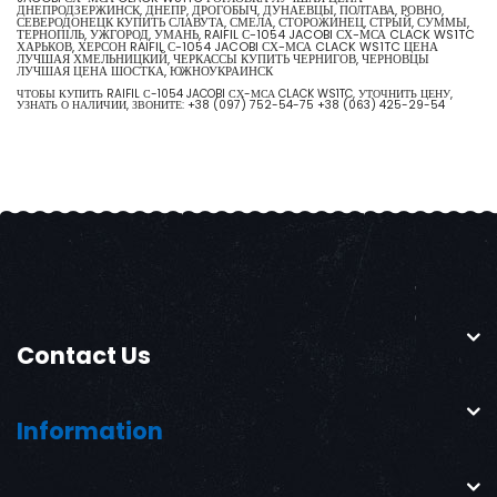
ДНЕПРОДЗЕРЖИНСК, ДНЕПР, ДРОГОБЫЧ, ДУНАЕВЦЫ, ПОЛТАВА, РОВНО,
СЕВЕРОДОНЕЦК КУПИТЬ СЛАВУТА, СМЕЛА, СТОРОЖИНЕЦ, СТРЫЙ, СУММЫ,
ТЕРНОПІЛЬ, УЖГОРОД, УМАНЬ, RAIFIL С-1054 JACOBI СХ-МСА CLACK WS1TC
ХАРЬКОВ, ХЕРСОН RAIFIL С-1054 JACOBI СХ-МСА CLACK WS1TC ЦЕНА
ЛУЧШАЯ ХМЕЛЬНИЦКИЙ, ЧЕРКАССЫ КУПИТЬ ЧЕРНИГОВ, ЧЕРНОВЦЫ
ЛУЧШАЯ ЦЕНА ШОСТКА, ЮЖНОУКРАИНСК
ЧТОБЫ КУПИТЬ RAIFIL С-1054 JACOBI СХ-МСА CLACK WS1TC, УТОЧНИТЬ ЦЕНУ,
УЗНАТЬ О НАЛИЧИИ, ЗВОНИТЕ:
+38 (097) 752-54-75
+38 (063) 425-29-54
Contact Us
Information