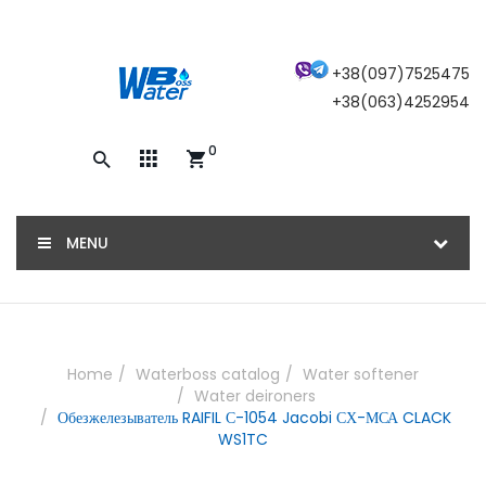
×
+38(097)7525475
+38(063)4252954
0
Закажите обратный звонок, и наш
консультант свяжется с вами
MENU
ОТПРАВИТЬ
Home
Waterboss catalog
Water softener
Water deironers
Обезжелезыватель RAIFIL С-1054 Jacobi СХ-МСА CLACK
WS1TC