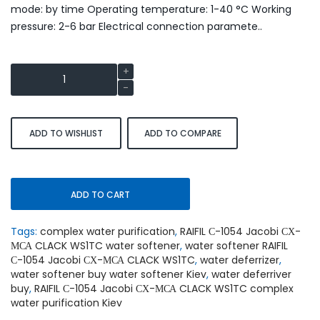
mode: by time Operating temperature: 1-40 °C Working
pressure: 2-6 bar Electrical connection paramete..
ADD TO WISHLIST
ADD TO COMPARE
ADD TO CART
Tags:
complex water purification
,
RAIFIL С-1054 Jacobi СХ-
МСА CLACK WS1TC water softener
,
water softener RAIFIL
С-1054 Jacobi СХ-МСА CLACK WS1TC
,
water deferrizer
,
water softener buy water softener Kiev
,
water deferriver
buy
,
RAIFIL С-1054 Jacobi СХ-МСА CLACK WS1TC complex
water purification Kiev