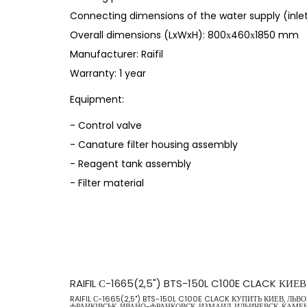
Connecting dimensions of the water supply (inlet /
Overall dimensions (LxWxH): 800х460х1850 mm
Manufacturer: Raifil
Warranty: 1 year
Equipment:
- Control valve
- Canature filter housing assembly
- Reagent tank assembly
- Filter material
RAIFIL С-1665(2,5") BTS-150L C100E CLACK К
RAIFIL С-1665(2,5") BTS-150L C100E CLACK КУПИТЬ КИЕВ, 
ФРАНКІВСЬК, ИВАНО-ФРАНКОВСК, ИЗМАИЛ, ИЛЬИЧЕВСК, КАМЕНЕЦ