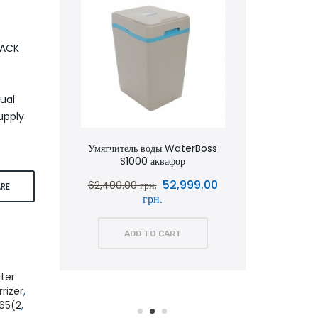
LACK
ual
upply
аквафор
Умягчитель воды WaterBoss
Умягчит
S1000 аквафор
S800 
0.00
52,999.00
62,400.00 грн.
51,600.
RE
грн.
ADD TO CART
ter
rizer
,
665(2
,