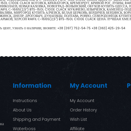
150L C100E CLACK КОТОВСК, КРАМАТОРСК, КРЕМЕНЧУГ, КРИВОЙ РОГ, ЛУБНЫ, RAIFIL
ИКОЛАЕВ, НОВАЯ КАХОВКА, НОВОГРАД-ВОЛЫНСКИЙ, ОБУХОВ КУПИТЬ ОДЕССА, ПАВЛ
FIL С-1665(2,5") BTS-150L C100E CLACK МУКАЧЕВО, ИЛЬИЧЁВСК, КАМЕНЕЦ-ПОДОЛ
ЛЯВА, МИРГОРОД КУПИТЬ АЛЧЕВСК, БЕЛАЯ ЦЕРКОВЬ, БЕРДИЧЕВ, БЕРДЯНСК, БОРИС
ЖИНСК, ДНЕПР, ДРОГОБЫЧ, ДУНАЕВЦЫ, ПОЛТАВА, РОВНО, СЕВЕРОДОНЕЦК КУПИТЬ
CK ХАРЬКОВ, ХЕРСОН RAIFIL С-1665(2,5") BTS-150L C100E CLACK ЦЕНА ЛУЧШАЯ 
ТЬ ЦЕНУ, УЗНАТЬ О НАЛИЧИИ, ЗВОНИТЕ:
+38 (097) 752-54-75
+38 (063) 425-29-54
Information
My Account
P
Instructions
My Account
About Us
Order History
Shipping and Payment
Wish List
ина
Waterboss
Affiliate