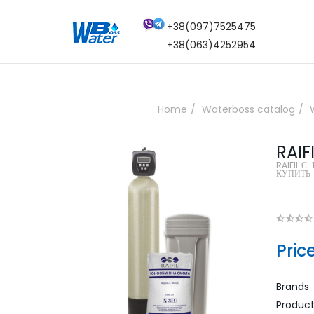
+38(097)7525475
+38(063)4252954
Home
Waterboss catalog
RAIF
RAIFIL С
КУПИТЬ
Pric
Brands
Produc