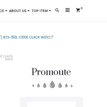
0
CE
ABOUT US
TOP ITEM
5") BTS-150L C100E CLACK WS1CI 1"
00E CLACK
КИЕВ
Promoute