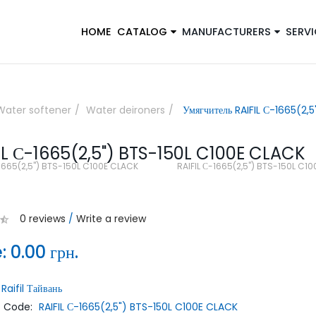
HOME
CATALOG
MANUFACTURERS
SERVI
×
Water softener
Water deironers
Умягчитель RAIFIL С-1665(2,
IL С-1665(2,5") BTS-150L C100E CLACK
Закажите обратный звонок, и наш
-1665(2,5") BTS-150L C100E CLACK
RAIFIL С-1665(2,5") BTS-150L C1
консультант свяжется с вами
0 reviews
/
Write a review
e:
0.00 грн.
Raifil Тайвань
ОТПРАВИТЬ
t Code:
RAIFIL С-1665(2,5") BTS-150L C100E CLACK