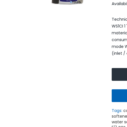
Availabi
Technic
WS1CI 1
materia
consump
mode Wo
(inlet / 
Умягчитель воды WaterBoss
S1000 аквафор
52,999.00
62,400.00 грн.
грн.
ADD TO CART
Tags:
c
softene
water s