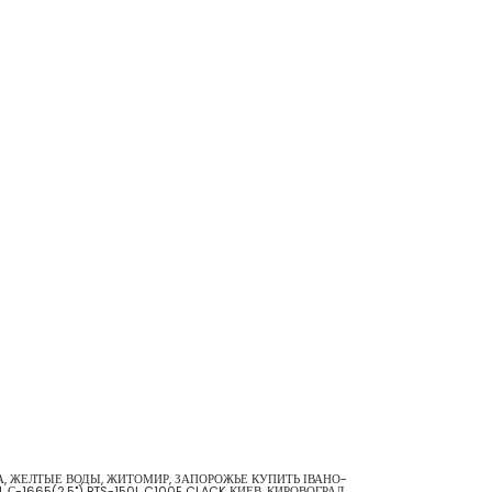
АВА, ЖЕЛТЫЕ ВОДЫ, ЖИТОМИР, ЗАПОРОЖЬЕ КУПИТЬ ІВАНО-
С-1665(2,5") BTS-150L C100E CLACK КИЕВ, КИРОВОГРАД,