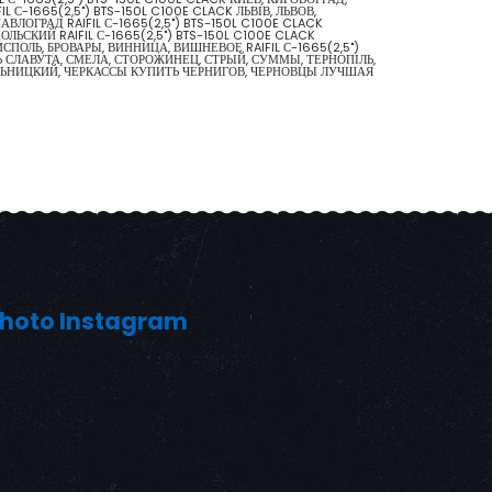
 С-1665(2,5") BTS-150L C100E CLACK ЛЬВІВ, ЛЬВОВ,
ОГРАД RAIFIL С-1665(2,5") BTS-150L C100E CLACK
ЬСКИЙ RAIFIL С-1665(2,5") BTS-150L C100E CLACK
ПОЛЬ, БРОВАРЫ, ВИННИЦА, ВИШНЕВОЕ RAIFIL С-1665(2,5")
 СЛАВУТА, СМЕЛА, СТОРОЖИНЕЦ, СТРЫЙ, СУММЫ, ТЕРНОПІЛЬ,
ХМЕЛЬНИЦКИЙ, ЧЕРКАССЫ КУПИТЬ ЧЕРНИГОВ, ЧЕРНОВЦЫ ЛУЧШАЯ
hoto Instagram