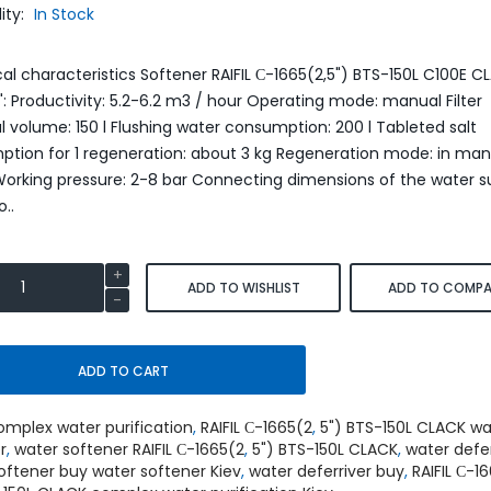
lity:
In Stock
SmartLid
al characteristics Softener RAIFIL С-1665(2,5") BTS-150L C100E C
 ": Productivity: 5.2-6.2 m3 / hour Operating mode: manual Filter
l volume: 150 l Flushing water consumption: 200 l Tableted salt
tion for 1 regeneration: about 3 kg Regeneration mode: in man
rking pressure: 2-8 bar Connecting dimensions of the water s
o..
Умягчитель воды WaterBoss
Умягчитель воды S550P 
S800 аквафор waterboss
waterboss
43,900.00
45,90
51,600.00 грн.
54,000.00 грн.
ADD TO WISHLIST
ADD TO COMPA
грн.
грн.
ADD TO CART
ADD TO CART
ADD TO CART
omplex water purification
,
RAIFIL С-1665(2
,
5") BTS-150L CLACK wa
r
,
water softener RAIFIL С-1665(2
,
5") BTS-150L CLACK
,
water defer
oftener buy water softener Kiev
,
water deferriver buy
,
RAIFIL С-1