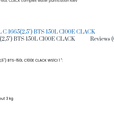
-150L CLACK complex water purification Kiev
L С-1665(2,5") BTS-150L C100E CLACK
5(2,5") BTS-150L C100E CLACK
Reviews (
,5") BTS-150L C100E CLACK WS1CI 1 ":
out 3 kg