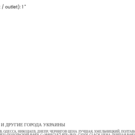
 outlet): 1 "
ИЕВ И ДРУГИЕ ГОРОДА УКРАИНЫ
ЛЬВОВ, ОДЕССА, НИКОЛАЕВ, ДНЕПР, ЧЕРНИГОВ ЦЕНА ЛУЧШАЯ, ХМЕЛЬНИЦКИЙ, ПОЛТ
-ПОДОЛЬСКИЙ RAIFIL С-1665(2,5") BTS-150L C100E CLACK ЦЕНА ЛУЧШАЯ RAIFIL 