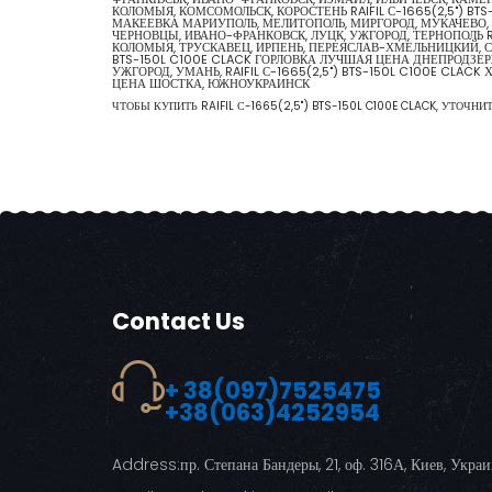
КОЛОМЫЯ, КОМСОМОЛЬСК, КОРОСТЕНЬ RAIFIL С-1665(2,5") BTS-
МАКЕЕВКА МАРИУПОЛЬ, МЕЛИТОПОЛЬ, МИРГОРОД, МУКАЧЕВО, Н
ЧЕРНОВЦЫ, ИВАНО-ФРАНКОВСК, ЛУЦК, УЖГОРОД, ТЕРНОПОЛЬ RAI
КОЛОМЫЯ, ТРУСКАВЕЦ, ИРПЕНЬ, ПЕРЕЯСЛАВ-ХМЕЛЬНИЦКИЙ, СВА
BTS-150L C100E CLACK ГОРЛОВКА ЛУЧШАЯ ЦЕНА ДНЕПРОДЗЕР
УЖГОРОД, УМАНЬ, RAIFIL С-1665(2,5") BTS-150L C100E CLA
ЦЕНА ШОСТКА, ЮЖНОУКРАИНСК
ЧТОБЫ КУПИТЬ RAIFIL С-1665(2,5") BTS-150L C100E CLACK, УТОЧНИ
Contact Us
+ 38(097)7525475
+38(063)4252954
Address:
пр. Степана Бандеры, 21, оф. 316А, Киев, Укра