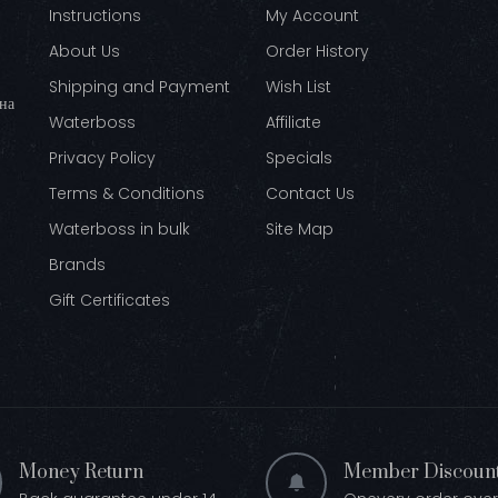
Instructions
My Account
About Us
Order History
Shipping and Payment
Wish List
ина
Waterboss
Affiliate
Privacy Policy
Specials
Terms & Conditions
Contact Us
Waterboss in bulk
Site Map
Brands
Gift Certificates
Money Return
Member Discoun