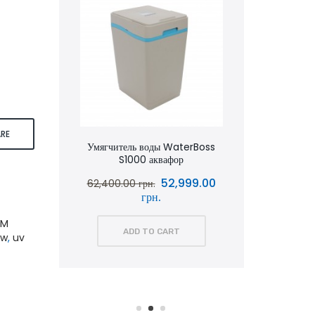
 Type
RE
аквафор
Умягчитель воды WaterBoss
Умягчит
S1000 аквафор
S800 
0.00
52,999.00
62,400.00 грн.
51,600.
грн.
PM
ADD TO CART
6w
,
uv