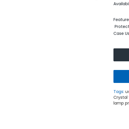
Availabi
Featu
Prote
Case 
Умягчитель воды WaterBoss
S1000 аквафор
52,999.00
62,400.00 грн.
грн.
Tags:
u
ADD TO CART
Crystal
lamp pr