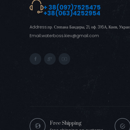
+ 38(097)7525475
+38(063)4252954
Address:
пр. Степана Бандеры, 21, оф. 316А, Киев, Укра
Email:
waterboss.kiev@gmail.com
Free Shipping