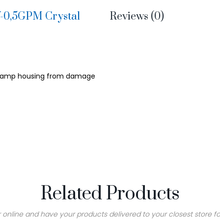
V-0,5GPM Crystal
Reviews (0)
 housing from damage
Related Products
 online and have your products delivered to your closest store fo