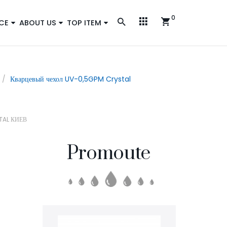
0
CE
ABOUT US
TOP ITEM
Кварцевый чехол UV-0,5GPM Crystal
TAL КИЕВ
Promoute