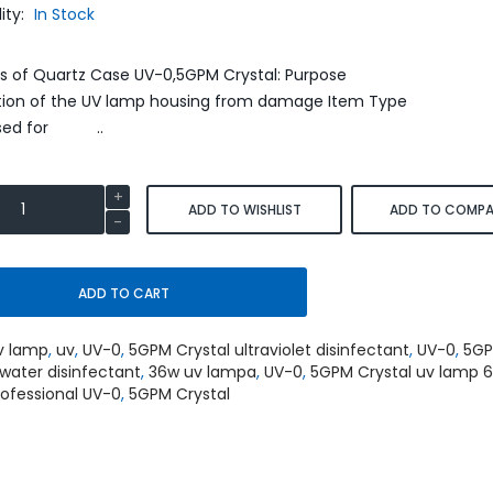
lity:
In Stock
SmartLid
res of Quartz Case UV-0,5GPM Crystal: Purpose
ction of the UV lamp housing from damage Item
Used for ..
ADD TO WISHLIST
ADD TO COMPA
Умягчитель воды WaterBoss
Умягчитель воды S550P 
S800 аквафор waterboss
waterboss
43,900.00
45,90
51,600.00 грн.
54,000.00 грн.
ADD TO CART
грн.
грн.
v lamp
,
uv
,
UV-0
,
5GPM Crystal ultraviolet disinfectant
,
UV-0
,
5G
ADD TO CART
ADD TO CART
 water disinfectant
,
36w uv lampa
,
UV-0
,
5GPM Crystal uv lamp 
ofessional UV-0
,
5GPM Crystal