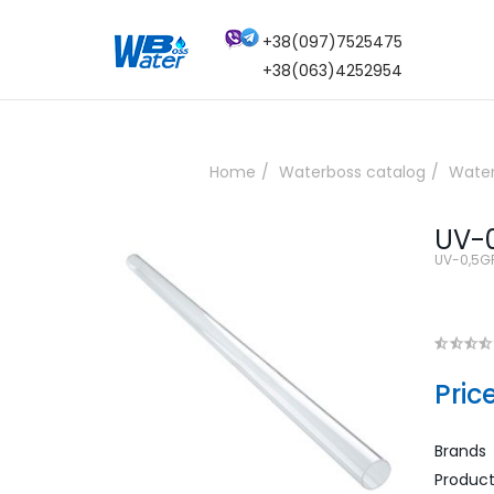
+38(097)7525475
+38(063)4252954
Home
Waterboss catalog
Water
UV-0
UV-0,5G
Pric
Brands
Produc