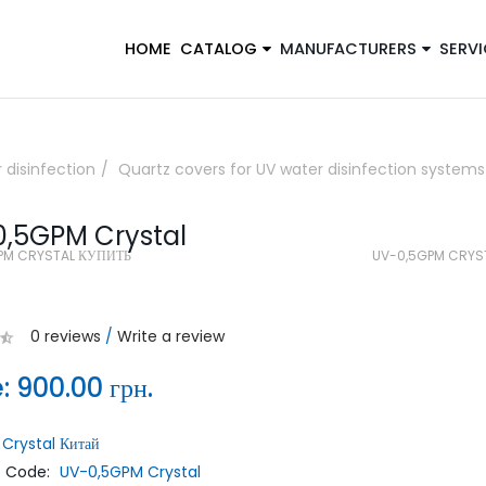
HOME
CATALOG
MANUFACTURERS
SERVI
×
 disinfection
Quartz covers for UV water disinfection systems
,5GPM Crystal
Закажите обратный звонок, и наш
PM CRYSTAL КУПИТЬ
UV-0,5GPM CRYS
консультант свяжется с вами
0 reviews
/
Write a review
e:
900.00 грн.
Crystal Китай
ОТПРАВИТЬ
t Code:
UV-0,5GPM Crystal