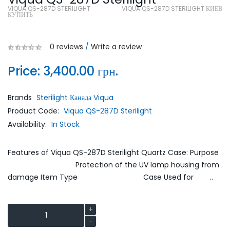
VIQUA QS-287D STERILIGHT
VIQUA QS-287D STERILIGHT КИЕВ
КУПИТЬ
0 reviews
/
Write a review
Price:
3,400.00 грн.
Brands
Sterilight Канада Viqua
Product Code:
Viqua QS-287D Sterilight
Availability:
In Stock
Features of Viqua QS-287D Sterilight Quartz Case: Purpose
Protection of the UV lamp housing from
damage Item Type Case Used for ..