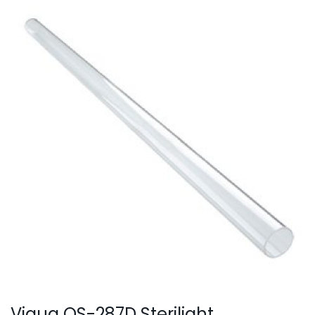
SmartLid
Viqua QS-287D Sterilight