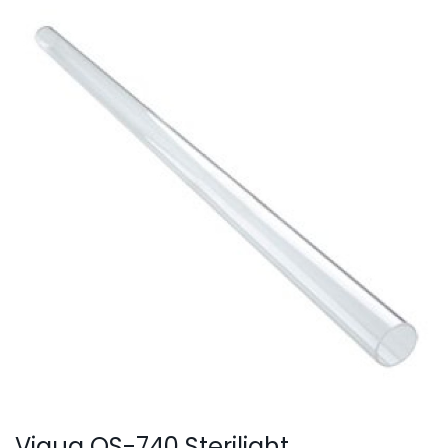
SmartLid
Viqua QS-740 Sterilight