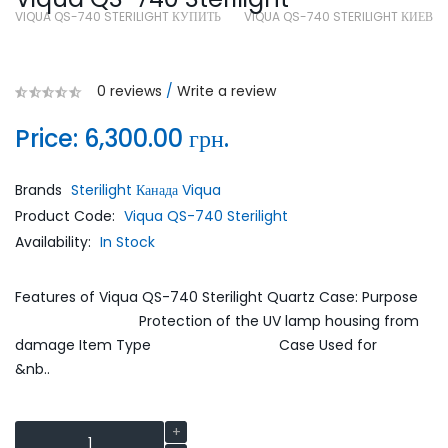
VIQUA QS-740 STERILIGHT КУПИТЬ
VIQUA QS-740 STERILIGHT КИЕВ
0 reviews
/
Write a review
Price:
6,300.00 грн.
Brands
Sterilight Канада Viqua
Product Code:
Viqua QS-740 Sterilight
Availability:
In Stock
Features of Viqua QS-740 Sterilight Quartz Case: Purpose
Protection of the UV lamp housing from
damage Item Type Case Used for
&nb..