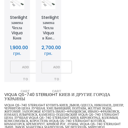
Sterilight
Sterilight
замена
замена
Чехла
Чехла
Viqua
Viqua
Киев
в Кие...
1,900.00
2,700.00
грн.
грн.
ADD
ADD
TO
TO
CART
CART
VIQUA QS-740 STERILIGHT КИЕВ И ДРУГИЕ ГОРОДА
УКРАИНЫ
VIQUA QS-740 STERILIGHT КУПИТЬ КИЕВ, ЛЬВОВ, ОДЕССА, НИКОЛАЕВ, ДНЕПР,
ЧЕРНИГОВ ЦЕНА ЛУЧШАЯ, ХМЕЛЬНИЦКИЙ, ПОЛТАВА, ЖЕЛТЫЕ ВОДЫ,
ЖИТОМИР, ЗАПОРОЖЬЕ КУПИТЬ ІВАНО-ФРАНКІВСЬК, ИВАНО-ФРАНКОВСК,
ИЗМАИЛ, ИЛЬИЧЕВСК, КАМЕНЕЦ-ПОДОЛЬСКИЙ VIQUA QS-740 STERILIGHT
ЦЕНА ЛУЧШАЯ VIQUA QS-740 STERILIGHT КИЕВ, КИРОВОГРАД, КОЛОМЫЯ,
КОМСОМОЛЬСК, КОРОСТЕНЬ VIQUA QS-740 STERILIGHT КОТОВСК,
КРАМАТОРСК, КРЕМЕНЧУГ, КРИВОЙ РОГ, ЛУБНЫ, VIQUA QS-740 STERILIGHT
ЛЬВІВ, ЛЬВОВ, МАКЕЕВКА МАРИУПОЛЬ, МЕЛИТОПОЛЬ, МИРГОРОД,