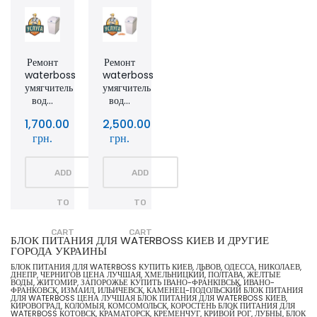
Ремонт
Ремонт
waterboss
waterboss
умягчитель
умягчитель
вод...
вод...
1,700.00
2,500.00
грн.
грн.
ADD
ADD
TO
TO
CART
CART
БЛОК ПИТАНИЯ ДЛЯ WATERBOSS КИЕВ И ДРУГИЕ
ГОРОДА УКРАИНЫ
БЛОК ПИТАНИЯ ДЛЯ WATERBOSS КУПИТЬ КИЕВ, ЛЬВОВ, ОДЕССА, НИКОЛАЕВ,
ДНЕПР, ЧЕРНИГОВ ЦЕНА ЛУЧШАЯ, ХМЕЛЬНИЦКИЙ, ПОЛТАВА, ЖЕЛТЫЕ
ВОДЫ, ЖИТОМИР, ЗАПОРОЖЬЕ КУПИТЬ ІВАНО-ФРАНКІВСЬК, ИВАНО-
ФРАНКОВСК, ИЗМАИЛ, ИЛЬИЧЕВСК, КАМЕНЕЦ-ПОДОЛЬСКИЙ БЛОК ПИТАНИЯ
ДЛЯ WATERBOSS ЦЕНА ЛУЧШАЯ БЛОК ПИТАНИЯ ДЛЯ WATERBOSS КИЕВ,
КИРОВОГРАД, КОЛОМЫЯ, КОМСОМОЛЬСК, КОРОСТЕНЬ БЛОК ПИТАНИЯ ДЛЯ
WATERBOSS КОТОВСК, КРАМАТОРСК, КРЕМЕНЧУГ, КРИВОЙ РОГ, ЛУБНЫ, БЛОК