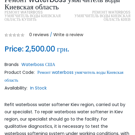
Киевская область
РЕМОНТ WATERBOSS
РЕМОНТ WATERBOSS
УМЯГЧИТЕЛЬ ВОДЫ КИЕВСКАЯ
УМЯГЧИТЕЛЬ ВОДЫ КИЕВСКАЯ
ОБЛАСТЬ КУПИТЬ
ОБЛАСТЬ КИЕВ
0 reviews
/
Write a review
Price:
2,500.00 грн.
Brands
Waterboss США
Product Code:
Ремонт waterboss умягчитель воды Киевская
область
Availability:
In Stock
Refit waterboss water softener Kiev region, carried out by
our specialist. To repair waterboss water softener in Kiev
region, our specialist should go to the facility. For
qualitative diagnostics, it is necessary to test the
waterboss softening system under working conditions, with