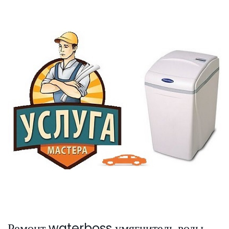
SmartLid
Ремонт waterboss умягчитель воды