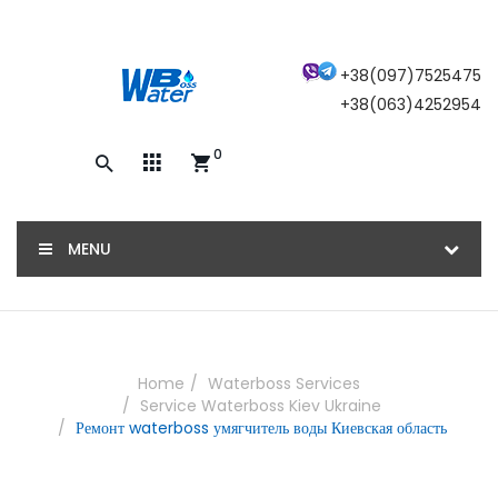
×
+38(097)7525475
+38(063)4252954
0
Закажите обратный звонок, и наш
консультант свяжется с вами
MENU
ОТПРАВИТЬ
Home
Waterboss Services
Service Waterboss Kiev Ukraine
Ремонт waterboss умягчитель воды Киевская область