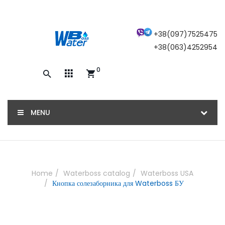
×
+38(097)7525475
+38(063)4252954
0
Закажите обратный звонок, и наш
консультант свяжется с вами
MENU
ОТПРАВИТЬ
Home
Waterboss catalog
Waterboss USA
Кнопка солезаборника для Waterboss БУ