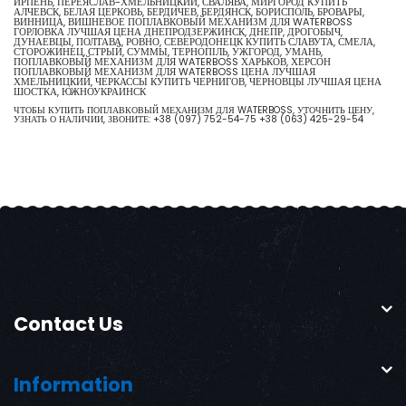
ИРПЕНЬ, ПЕРЕЯСЛАВ-ХМЕЛЬНИЦКИЙ, СВАЛЯВА, МИРГОРОД КУПИТЬ
АЛЧЕВСК, БЕЛАЯ ЦЕРКОВЬ, БЕРДИЧЕВ, БЕРДЯНСК, БОРИСПОЛЬ, БРОВАРЫ,
ВИННИЦА, ВИШНЕВОЕ ПОПЛАВКОВЫЙ МЕХАНИЗМ ДЛЯ WATERBOSS
ГОРЛОВКА ЛУЧШАЯ ЦЕНА ДНЕПРОДЗЕРЖИНСК, ДНЕПР, ДРОГОБЫЧ,
ДУНАЕВЦЫ, ПОЛТАВА, РОВНО, СЕВЕРОДОНЕЦК КУПИТЬ СЛАВУТА, СМЕЛА,
СТОРОЖИНЕЦ, СТРЫЙ, СУММЫ, ТЕРНОПІЛЬ, УЖГОРОД, УМАНЬ,
ПОПЛАВКОВЫЙ МЕХАНИЗМ ДЛЯ WATERBOSS ХАРЬКОВ, ХЕРСОН
ПОПЛАВКОВЫЙ МЕХАНИЗМ ДЛЯ WATERBOSS ЦЕНА ЛУЧШАЯ
ХМЕЛЬНИЦКИЙ, ЧЕРКАССЫ КУПИТЬ ЧЕРНИГОВ, ЧЕРНОВЦЫ ЛУЧШАЯ ЦЕНА
ШОСТКА, ЮЖНОУКРАИНСК
ЧТОБЫ КУПИТЬ ПОПЛАВКОВЫЙ МЕХАНИЗМ ДЛЯ WATERBOSS, УТОЧНИТЬ ЦЕНУ,
УЗНАТЬ О НАЛИЧИИ, ЗВОНИТЕ:
+38 (097) 752-54-75
+38 (063) 425-29-54
Contact Us
Information