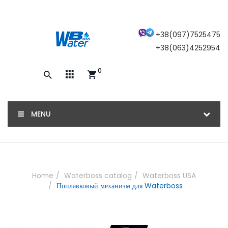
×
+38(097)7525475
+38(063)4252954
0
Закажите обратный звонок, и наш
консультант свяжется с вами
MENU
ОТПРАВИТЬ
Home
Waterboss catalog
Waterboss USA
Поплавковый механизм для Waterboss