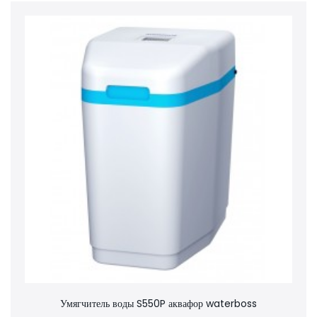
ор waterboss
Умягчитель воды WaterBoss S100