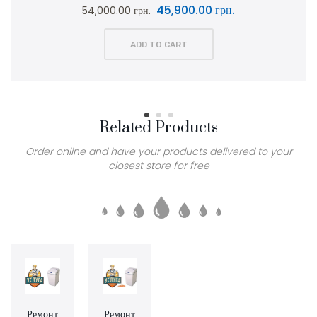
00 грн.
52,999.00 
62,400.00 грн.
ADD TO CART
Related Products
Order online and have your products delivered to your
closest store for free
Ремонт
Ремонт